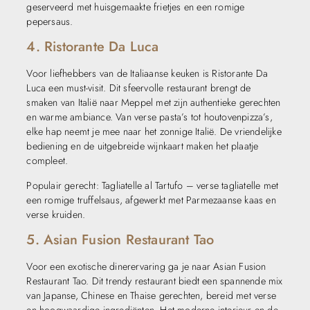
geserveerd met huisgemaakte frietjes en een romige
pepersaus.
4. Ristorante Da Luca
Voor liefhebbers van de Italiaanse keuken is Ristorante Da
Luca een must-visit. Dit sfeervolle restaurant brengt de
smaken van Italië naar Meppel met zijn authentieke gerechten
en warme ambiance. Van verse pasta’s tot houtovenpizza’s,
elke hap neemt je mee naar het zonnige Italië. De vriendelijke
bediening en de uitgebreide wijnkaart maken het plaatje
compleet.
Populair gerecht: Tagliatelle al Tartufo – verse tagliatelle met
een romige truffelsaus, afgewerkt met Parmezaanse kaas en
verse kruiden.
5. Asian Fusion Restaurant Tao
Voor een exotische dinerervaring ga je naar Asian Fusion
Restaurant Tao. Dit trendy restaurant biedt een spannende mix
van Japanse, Chinese en Thaise gerechten, bereid met verse