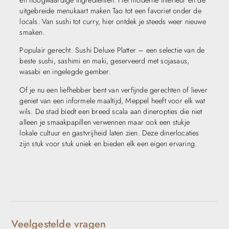
en hoogwaardige ingrediënten. Het moderne interieur en de
uitgebreide menukaart maken Tao tot een favoriet onder de
locals. Van sushi tot curry, hier ontdek je steeds weer nieuwe
smaken.
Populair gerecht: Sushi Deluxe Platter – een selectie van de
beste sushi, sashimi en maki, geserveerd met sojasaus,
wasabi en ingelegde gember.
Of je nu een liefhebber bent van verfijnde gerechten of liever
geniet van een informele maaltijd, Meppel heeft voor elk wat
wils. De stad biedt een breed scala aan dineropties die niet
alleen je smaakpapillen verwennen maar ook een stukje
lokale cultuur en gastvrijheid laten zien. Deze dinerlocaties
zijn stuk voor stuk uniek en bieden elk een eigen ervaring.
Veelgestelde vragen