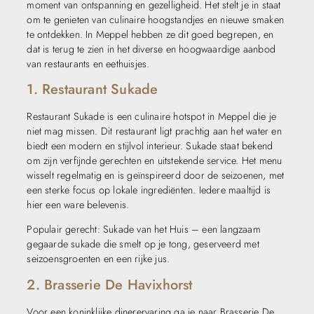
moment van ontspanning en gezelligheid. Het stelt je in staat
om te genieten van culinaire hoogstandjes en nieuwe smaken
te ontdekken. In Meppel hebben ze dit goed begrepen, en
dat is terug te zien in het diverse en hoogwaardige aanbod
van restaurants en eethuisjes.
1. Restaurant Sukade
Restaurant Sukade is een culinaire hotspot in Meppel die je
niet mag missen. Dit restaurant ligt prachtig aan het water en
biedt een modern en stijlvol interieur. Sukade staat bekend
om zijn verfijnde gerechten en uitstekende service. Het menu
wisselt regelmatig en is geïnspireerd door de seizoenen, met
een sterke focus op lokale ingrediënten. Iedere maaltijd is
hier een ware belevenis.
Populair gerecht: Sukade van het Huis – een langzaam
gegaarde sukade die smelt op je tong, geserveerd met
seizoensgroenten en een rijke jus.
2. Brasserie De Havixhorst
Voor een koninklijke dinerervaring ga je naar Brasserie De