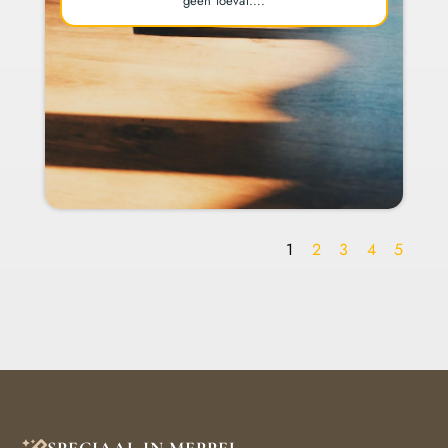
geen toeval….
1
2
3
4
5
SPECIAAL IN MEPPEL