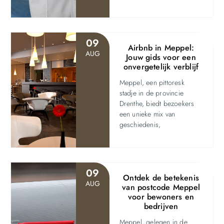
09
Airbnb in Meppel:
AUG
Jouw gids voor een
onvergetelijk verblijf
Meppel, een pittoresk
stadje in de provincie
Drenthe, biedt bezoekers
een unieke mix van
geschiedenis,
09
Ontdek de betekenis
AUG
van postcode Meppel
voor bewoners en
bedrijven
Meppel, gelegen in de