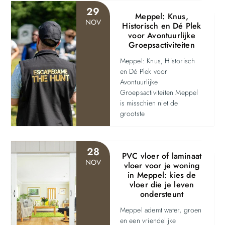
29
Meppel: Knus,
NOV
Historisch en Dé Plek
voor Avontuurlijke
Groepsactiviteiten
Meppel: Knus, Historisch
en Dé Plek voor
Avontuurlijke
Groepsactiviteiten Meppel
is misschien niet de
grootste
28
PVC vloer of laminaat
NOV
vloer voor je woning
in Meppel: kies de
vloer die je leven
ondersteunt
Meppel ademt water, groen
en een vriendelijke