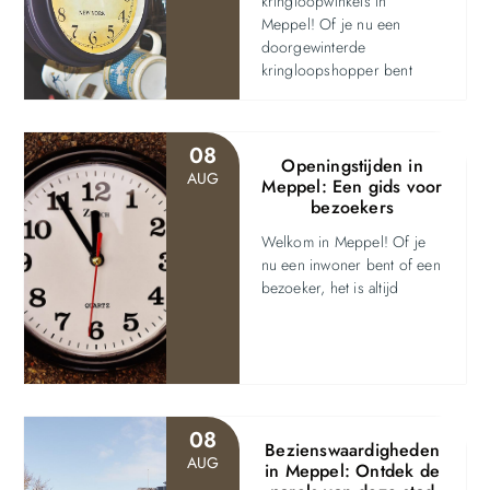
kringloopwinkels in
Meppel! Of je nu een
doorgewinterde
kringloopshopper bent
08
Openingstijden in
AUG
Meppel: Een gids voor
bezoekers
Welkom in Meppel! Of je
nu een inwoner bent of een
bezoeker, het is altijd
08
Bezienswaardigheden
AUG
in Meppel: Ontdek de