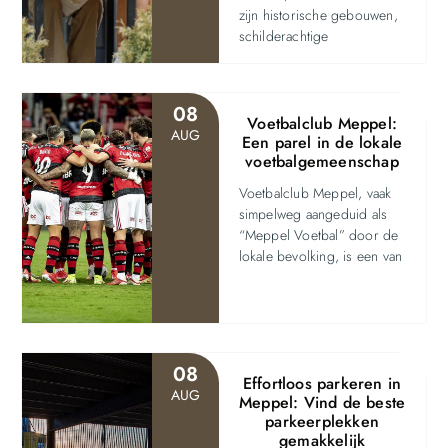
zijn historische gebouwen,
schilderachtige
08
Voetbalclub Meppel:
AUG
Een parel in de lokale
voetbalgemeenschap
Voetbalclub Meppel, vaak
simpelweg aangeduid als
“Meppel Voetbal” door de
lokale bevolking, is een van
08
Effortloos parkeren in
AUG
Meppel: Vind de beste
parkeerplekken
gemakkelijk