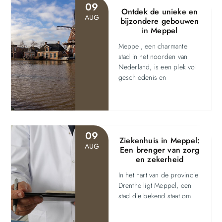
09
Ontdek de unieke en
AUG
bijzondere gebouwen
in Meppel
Meppel, een charmante
stad in het noorden van
Nederland, is een plek vol
geschiedenis en
09
Ziekenhuis in Meppel:
AUG
Een brenger van zorg
en zekerheid
In het hart van de provincie
Drenthe ligt Meppel, een
stad die bekend staat om