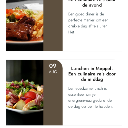
de avond
Een goed diner is de
perfecte manier om een
drukke dag af te sluiten.
Het
09
Lunchen in Meppel:
AUG
Een culinaire reis door
de middag
Een voedzame lunch is
essentieel om je
energieniveau gedurende
de dag op peil te houden.