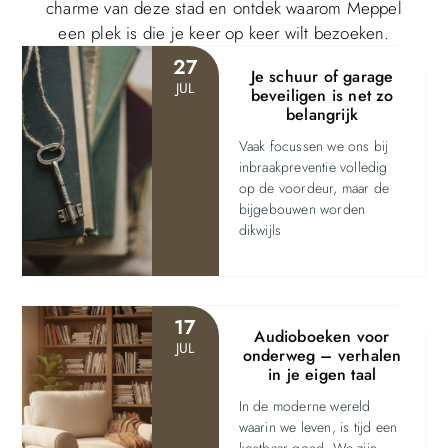
charme van deze stad en ontdek waarom Meppel
een plek is die je keer op keer wilt bezoeken.
27
Je schuur of garage
JUL
beveiligen is net zo
belangrijk
Vaak focussen we ons bij
inbraakpreventie volledig
op de voordeur, maar de
bijgebouwen worden
dikwijls
17
Audioboeken voor
JUL
onderweg – verhalen
in je eigen taal
In de moderne wereld
waarin we leven, is tijd een
kostbaar goed. We zijn