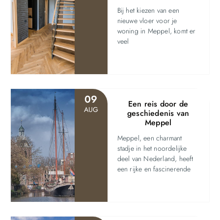
Bij het kiezen van een
nieuwe vloer voor je
woning in Meppel, komt er
veel
09
Een reis door de
AUG
geschiedenis van
Meppel
Meppel, een charmant
stadje in het noordelijke
deel van Nederland, heeft
een rijke en fascinerende