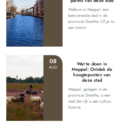
parels van deze stad
Welkom in Meppel, een
betoverende stad in de
provincie Drenthe. Of je nu
een toerist
08
Wat te doen in
AUG
Meppel: Ontdek de
hoogtepunten van
deze stad
Meppel, gelegen in de
provincie Drenthe, is een
stad die rijk is aan cultuur,
historie