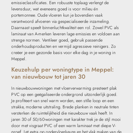
emissieclassificaties. Een robuuste toplaag verlengt de
levensduur, wat eveneens goed is voor milieu én
portemonnee. Oude vloeren kun je bovendien vaak
verantwoord afvoeren via gespecialiseerde inzameling.
Daarnaast speelt binnenluchtkwaliteit een rol. Zowel PVC als
laminaat van A-merken leveren lage emissies en voldoen aan
strenge normen. Ventileer goed, gebruik passende
onderhoudsproducten en vermijd agressieve reinigers. Zo
creëer je een gezonde basis voor elke dag in je woning in
Meppel.
Keuzehulp per woningtype in Meppel:
van nieuwbouw tot jaren 30
In nieuwbouwwoningen met vloerverwarming presteert plak
PVC op een geëgaliseerde ondergrond uitzonderlijk goed.
Je profiteert van snel warm worden, een stille loop en een
strakke, moderne uitstraling. Brede planken in neutrale tinten
versterken de ruimtelijkheid die nieuwbouw vaak heeft. In
jaren 30 of 50/60-woningen met karakter trek je de stijl mooi
door met visgraat PVC of een warm laminaat met diepe V-
groef. Let extra op ondervloerkeuze en het vlak maken van de