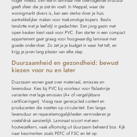
hoger niveau. Een warm laminaat met overtuigende structuur
geeft sfeer die je ziet én voelt. In Meppel, waar de
woningmarkt divers is, kan een sterke vloer je huis
aantrekkelijker maken voor toekomstige kopers. Beslis
tenslotte met je leefstijl in gedachten. Een jong gezin met
open keuken kiest vaak voor PVC. Een starter in een compact
appartement gaat graag voor hoogwaardig laminaat met
goede ondervloer. Zo zet je je budget in waar het telt, en
krijg je jaren lang plezier van elke stap.
Duurzaamheid en gezondheid: bewust
kiezen voor nu en later
Duurzaam wonen gaat over materiaal, emissies en
levensduur. Kies bij PVC bij voorkeur voor ftalaatvrije
varianten met lage emissies (A+ of vergelijkbare
certificeringen). Vraag naar gerecycled content en
producenten die inzetten op circulariteit. Een lange
levensduur en reparatiemogelijkheden verminderen je
voetafdruk aanzienlijk. Laminaat scoort met een
houtvezelkern, vaak afkomstig uit duurzaam beheerd bos. Kijk
naar keurmerken zoals PEFC of FSC en let op