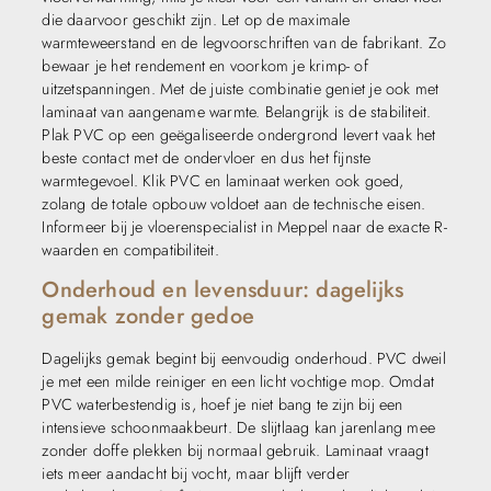
die daarvoor geschikt zijn. Let op de maximale
warmteweerstand en de legvoorschriften van de fabrikant. Zo
bewaar je het rendement en voorkom je krimp- of
uitzetspanningen. Met de juiste combinatie geniet je ook met
laminaat van aangename warmte. Belangrijk is de stabiliteit.
Plak PVC op een geëgaliseerde ondergrond levert vaak het
beste contact met de ondervloer en dus het fijnste
warmtegevoel. Klik PVC en laminaat werken ook goed,
zolang de totale opbouw voldoet aan de technische eisen.
Informeer bij je vloerenspecialist in Meppel naar de exacte R-
waarden en compatibiliteit.
Onderhoud en levensduur: dagelijks
gemak zonder gedoe
Dagelijks gemak begint bij eenvoudig onderhoud. PVC dweil
je met een milde reiniger en een licht vochtige mop. Omdat
PVC waterbestendig is, hoef je niet bang te zijn bij een
intensieve schoonmaakbeurt. De slijtlaag kan jarenlang mee
zonder doffe plekken bij normaal gebruik. Laminaat vraagt
iets meer aandacht bij vocht, maar blijft verder