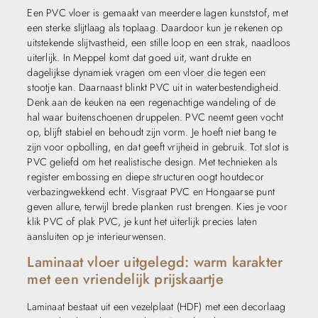
Een PVC vloer is gemaakt van meerdere lagen kunststof, met
een sterke slijtlaag als toplaag. Daardoor kun je rekenen op
uitstekende slijtvastheid, een stille loop en een strak, naadloos
uiterlijk. In Meppel komt dat goed uit, want drukte en
dagelijkse dynamiek vragen om een vloer die tegen een
stootje kan. Daarnaast blinkt PVC uit in waterbestendigheid.
Denk aan de keuken na een regenachtige wandeling of de
hal waar buitenschoenen druppelen. PVC neemt geen vocht
op, blijft stabiel en behoudt zijn vorm. Je hoeft niet bang te
zijn voor opbolling, en dat geeft vrijheid in gebruik. Tot slot is
PVC geliefd om het realistische design. Met technieken als
register embossing en diepe structuren oogt houtdecor
verbazingwekkend echt. Visgraat PVC en Hongaarse punt
geven allure, terwijl brede planken rust brengen. Kies je voor
klik PVC of plak PVC, je kunt het uiterlijk precies laten
aansluiten op je interieurwensen.
Laminaat vloer uitgelegd: warm karakter
met een vriendelijk prijskaartje
Laminaat bestaat uit een vezelplaat (HDF) met een decorlaag