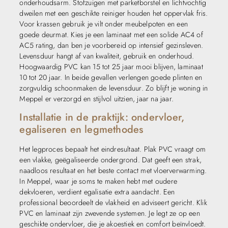
onderhoudsarm. Stofzuigen met parketborstel en lichtvochtig
dweilen met een geschikte reiniger houden het oppervlak fris.
Voor krassen gebruik je vilt onder meubelpoten en een
goede deurmat. Kies je een laminaat met een solide AC4 of
AC5 rating, dan ben je voorbereid op intensief gezinsleven.
Levensduur hangt af van kwaliteit, gebruik en onderhoud.
Hoogwaardig PVC kan 15 tot 25 jaar mooi blijven, laminaat
10 tot 20 jaar. In beide gevallen verlengen goede plinten en
zorgvuldig schoonmaken de levensduur. Zo blijft je woning in
Meppel er verzorgd en stijlvol uitzien, jaar na jaar.
Installatie in de praktijk: ondervloer,
egaliseren en legmethodes
Het legproces bepaalt het eindresultaat. Plak PVC vraagt om
een vlakke, geëgaliseerde ondergrond. Dat geeft een strak,
naadloos resultaat en het beste contact met vloerverwarming.
In Meppel, waar je soms te maken hebt met oudere
dekvloeren, verdient egalisatie extra aandacht. Een
professional beoordeelt de vlakheid en adviseert gericht. Klik
PVC en laminaat zijn zwevende systemen. Je legt ze op een
geschikte ondervloer, die je akoestiek en comfort beïnvloedt.