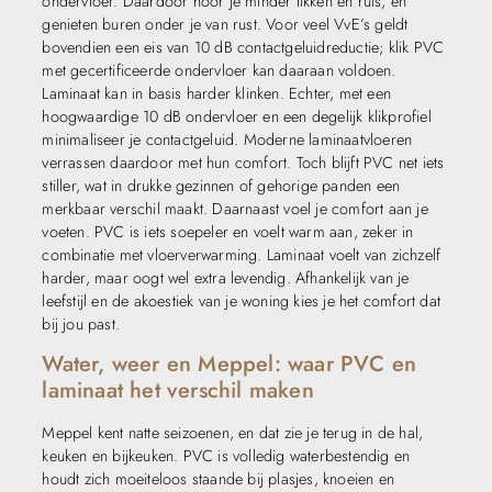
ondervloer. Daardoor hoor je minder tikken en ruis, en
genieten buren onder je van rust. Voor veel VvE’s geldt
bovendien een eis van 10 dB contactgeluidreductie; klik PVC
met gecertificeerde ondervloer kan daaraan voldoen.
Laminaat kan in basis harder klinken. Echter, met een
hoogwaardige 10 dB ondervloer en een degelijk klikprofiel
minimaliseer je contactgeluid. Moderne laminaatvloeren
verrassen daardoor met hun comfort. Toch blijft PVC net iets
stiller, wat in drukke gezinnen of gehorige panden een
merkbaar verschil maakt. Daarnaast voel je comfort aan je
voeten. PVC is iets soepeler en voelt warm aan, zeker in
combinatie met vloerverwarming. Laminaat voelt van zichzelf
harder, maar oogt wel extra levendig. Afhankelijk van je
leefstijl en de akoestiek van je woning kies je het comfort dat
bij jou past.
Water, weer en Meppel: waar PVC en
laminaat het verschil maken
Meppel kent natte seizoenen, en dat zie je terug in de hal,
keuken en bijkeuken. PVC is volledig waterbestendig en
houdt zich moeiteloos staande bij plasjes, knoeien en