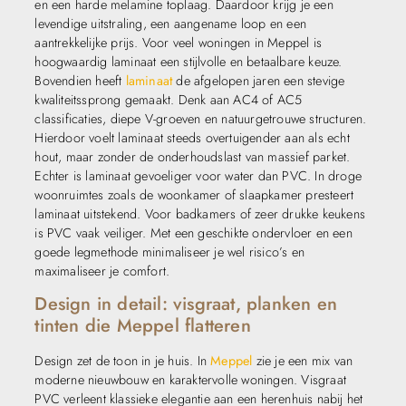
en een harde melamine toplaag. Daardoor krijg je een
levendige uitstraling, een aangename loop en een
aantrekkelijke prijs. Voor veel woningen in Meppel is
hoogwaardig laminaat een stijlvolle en betaalbare keuze.
Bovendien heeft
laminaat
de afgelopen jaren een stevige
kwaliteitssprong gemaakt. Denk aan AC4 of AC5
classificaties, diepe V-groeven en natuurgetrouwe structuren.
Hierdoor voelt laminaat steeds overtuigender aan als echt
hout, maar zonder de onderhoudslast van massief parket.
Echter is laminaat gevoeliger voor water dan PVC. In droge
woonruimtes zoals de woonkamer of slaapkamer presteert
laminaat uitstekend. Voor badkamers of zeer drukke keukens
is PVC vaak veiliger. Met een geschikte ondervloer en een
goede legmethode minimaliseer je wel risico’s en
maximaliseer je comfort.
Design in detail: visgraat, planken en
tinten die Meppel flatteren
Design zet de toon in je huis. In
Meppel
zie je een mix van
moderne nieuwbouw en karaktervolle woningen. Visgraat
PVC verleent klassieke elegantie aan een herenhuis nabij het