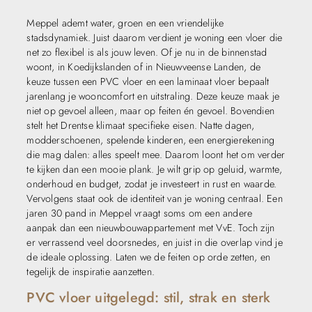
Meppel ademt water, groen en een vriendelijke
stadsdynamiek. Juist daarom verdient je woning een vloer die
net zo flexibel is als jouw leven. Of je nu in de binnenstad
woont, in Koedijkslanden of in Nieuwveense Landen, de
keuze tussen een PVC vloer en een laminaat vloer bepaalt
jarenlang je wooncomfort en uitstraling. Deze keuze maak je
niet op gevoel alleen, maar op feiten én gevoel. Bovendien
stelt het Drentse klimaat specifieke eisen. Natte dagen,
modderschoenen, spelende kinderen, een energierekening
die mag dalen: alles speelt mee. Daarom loont het om verder
te kijken dan een mooie plank. Je wilt grip op geluid, warmte,
onderhoud en budget, zodat je investeert in rust en waarde.
Vervolgens staat ook de identiteit van je woning centraal. Een
jaren 30 pand in Meppel vraagt soms om een andere
aanpak dan een nieuwbouwappartement met VvE. Toch zijn
er verrassend veel doorsnedes, en juist in die overlap vind je
de ideale oplossing. Laten we de feiten op orde zetten, en
tegelijk de inspiratie aanzetten.
PVC vloer uitgelegd: stil, strak en sterk