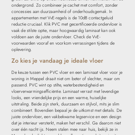
ondergrond. Zo combineer je cachet met comfort, zonder
concessies aan duurzaamheid of onderhoudsgemak. In
appartementen met VvE-regels is de 10dB contactgeluid
reductie cruciaal. Klik PVC met gecertificeerde ondervloer is
vaak de stilste optie, maar hoogwaardig laminaat kan ook
voldoen aan de juiste ondervloer. Check de VvE-
voorwaarden vooraf en voorkom verrassingen tijdens de
oplevering.
Zo kies je vandaag je ideale vloer
De keuze tussen een PVC vloer en een laminaat vloer voor je
woning in Meppel draait niet om beter of slechter, maar om
passend. PVC wint op stilte, waterbestendigheid en
vloerverwarmingsefficiëntie. Laminaat verrast met levendige
looks, een vriendelijke prijs en een warme, huiselijke
uitstraling. Beide zijn sterk, duurzaam en stijlvol, mits je slim
combineert. Bovendien bepaal je de uitkomst met details. De
juiste ondervloer, een vakbekwame legservice en een design
dat je interieur versterkt, maken het verschil. Ga daarom niet
over één nacht ijs. Neem stalen mee naar huis, bekijk ze in