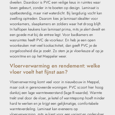
dweilen. Daardoor is PVC een veilige keus in ruimtes waar
leven gebeurt, zonder in te boeten op design. Laminaat is
spatbestendig, maar niet waterdicht. Bij langdurig vocht kan
zwelling optreden. Daarom kies je laminaat idealiter voor
woonkamers, slaapkamers en zolders waar het droog blijft.
In halfopen keukens kan laminaat prima, mits je alert dweilt en
een goede mat bij de entree legt. Voor badkamers en
wasruimtes heeft PVC de voorkeur. En heb je een open
woonkeuken met veel kookactiviteit, dan geeft PVC je de
zorgeloosheid die je zoekt. Zo stem je je vloerkeuze af op je
woonritme en op het Meppeler weer.
Vloerverwarming en rendement: welke
vloer voelt het fijnst aan?
Vloerverwarming komt veel voor in nieuwbouw in Meppel,
maar ook in gerenoveerde woningen. PVC scoort hier hoog
dankzij een lage warmteweerstand (lage R-waarde). Warmte
trekt snel door de vloer, je ketel of warmtepomp hoeft minder
hard te werken en je krijgt een gelijkmatige, comfortabele
warmteverdeling. Laminaat kan eveneens op
vloerverwarming, mits je kiest voor een variant en ondervloer