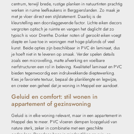
centrum, terwijl brede, rustige planken in natuurtinten prachtig
werken in ruime leefkeukens in Berggierslanden. Zo maak je
met je vloer direct een stijlstatement. Daarbij is de
kleurstelling een doorslaggevende factor. Lichte eiken decors
vergroten optisch je ruimte en vangen het daglicht dat zo
typisch is voor Drenthe. Donker noten of gerookt eiken voegt
diepte en luxe toe in woningen met hoge plafonds of veel
kunst. Beide opties zijn beschikbaar in PVC én laminaat, dus
je hoeft niet in te leveren op smaak. Verder spelen details
zoals een microvelling, matte afwerking en voelbare
nerfstructuren een rol in beleving. Kwalitatief laminaat en PVC
bieden tegenwoordig een indrukwekkende dieptewerking.
Kies je favoriete textuur, bepaal de planklengte en legwijze,
en creëer een geheel dat je woning in Meppel eer aandoet.
Geluid en comfort: stil wonen in
appartement of gezinswoning
Geluid is in elke woning relevant, maar in een appartement in
Meppel des te meer. PVC vloeren dempen loopgeluid van
nature sterk, zeker in combinatie met een geschikte