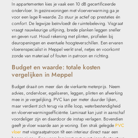
In appartementen kies je vaak een 10 dB gecertificeerde
ondervloer. In gezinswoningen met vloerverwarming ga je
voor een lage R-waarde. Zo stuur je actief op prestaties én
comfort. De legwijze beïnvloedt de ruimtebeleving. Visgraat
vraagt nauwkeurige uitlijning, brede planken leggen sneller
en geven rust. Houd rekening met plinten, profielen bij
deuropeningen en eventuele hoogteverschillen. Een ervaren
vloerenspecialist in Meppel werkt snel, netjes en voorkomt
zonde van materiaal of fouten in patroon en richting.
Budget en waarde: totale kosten
vergelijken in Meppel
Budget draait om meer dan de vierkante meterprijs. Neem
advies, ondervloer, egaliseren, leggen, plinten en afwerking
mee in je vergelijking. PVC kan per meter duurder lijken,
maar verdient zich terug via stille loop, waterbestendigheid
en vloerverwarmingsefficiëntie. Laminaat kan juist in aanschaf
voordeliger zijn en daardoor de instap verlagen. Bovendien
geeft je vloer waarde aan je woning. Een strak gelegde
PVC
vloer
met visgraatpatroon tilt een interieur direct naar een