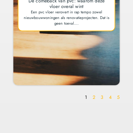
De comeback van pvc: waarom deze
vloer overal wint
Een pvc vloer verovert in rap tempo zowel
nieuwbouwwoningen als renovatieprojecten. Dat is
geen toeval….
1
2
3
4
5