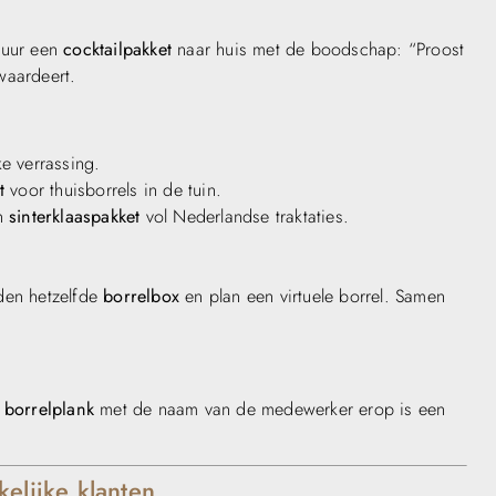
tuur een
cocktailpakket
naar huis met de boodschap: “Proost
 waardeert.
ke verrassing.
t
voor thuisborrels in de tuin.
en
sinterklaaspakket
vol Nederlandse traktaties.
den hetzelfde
borrelbox
en plan een virtuele borrel. Samen
 borrelplank
met de naam van de medewerker erop is een
elijke klanten