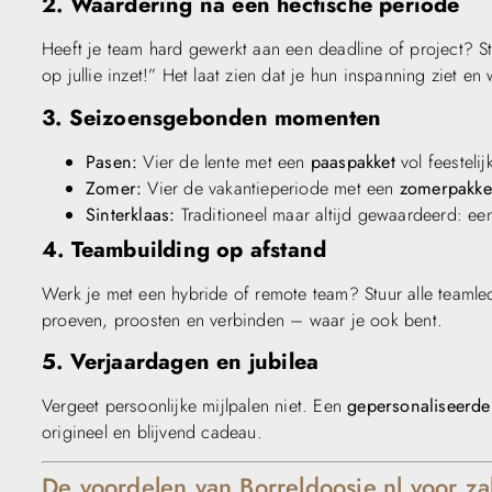
2. Waardering na een hectische periode
Heeft je team hard gewerkt aan een deadline of project? S
op jullie inzet!” Het laat zien dat je hun inspanning ziet en
3. Seizoensgebonden momenten
Pasen:
Vier de lente met een
paaspakket
vol feestelij
Zomer:
Vier de vakantieperiode met een
zomerpakke
Sinterklaas:
Traditioneel maar altijd gewaardeerd: e
4. Teambuilding op afstand
Werk je met een hybride of remote team? Stuur alle teamle
proeven, proosten en verbinden – waar je ook bent.
5. Verjaardagen en jubilea
Vergeet persoonlijke mijlpalen niet. Een
gepersonaliseerde
origineel en blijvend cadeau.
De voordelen van Borreldoosje.nl voor zak