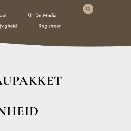
pel
Uit De Media
jvigheid
Registreer
AUPAKKET
NHEID