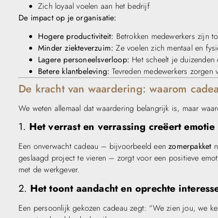
Zich loyaal voelen aan het bedrijf
De impact op je organisatie:
Hogere productiviteit:
Betrokken medewerkers zijn to
Minder ziekteverzuim:
Ze voelen zich mentaal en fysi
Lagere personeelsverloop:
Het scheelt je duizenden 
Betere klantbeleving:
Tevreden medewerkers zorgen v
De kracht van waardering: waarom cade
We weten allemaal dat waardering belangrijk is, maar waa
1.
Het verrast en verrassing creëert emotie
Een onverwacht cadeau – bijvoorbeeld een
zomerpakket
n
geslaagd project te vieren – zorgt voor een positieve emoti
met de werkgever.
2.
Het toont aandacht en oprechte interess
Een persoonlijk gekozen cadeau zegt: “We zien jou, we ken