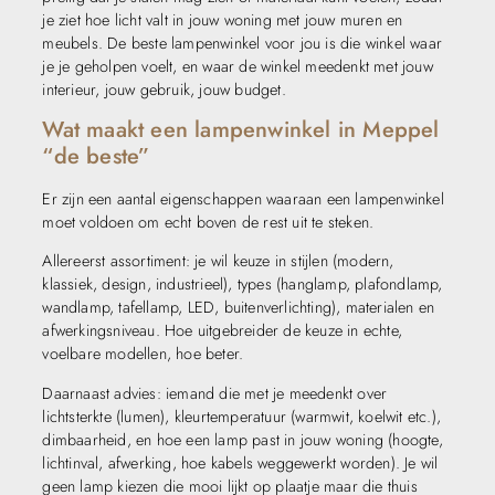
je ziet hoe licht valt in jouw woning met jouw muren en
meubels. De beste lampenwinkel voor jou is die winkel waar
je je geholpen voelt, en waar de winkel meedenkt met jouw
interieur, jouw gebruik, jouw budget.
Wat maakt een lampenwinkel in Meppel
“de beste”
Er zijn een aantal eigenschappen waaraan een lampenwinkel
moet voldoen om echt boven de rest uit te steken.
Allereerst assortiment: je wil keuze in stijlen (modern,
klassiek, design, industrieel), types (hanglamp, plafondlamp,
wandlamp, tafellamp, LED, buitenverlichting), materialen en
afwerkingsniveau. Hoe uitgebreider de keuze in echte,
voelbare modellen, hoe beter.
Daarnaast advies: iemand die met je meedenkt over
lichtsterkte (lumen), kleurtemperatuur (warmwit, koelwit etc.),
dimbaarheid, en hoe een lamp past in jouw woning (hoogte,
lichtinval, afwerking, hoe kabels weggewerkt worden). Je wil
geen lamp kiezen die mooi lijkt op plaatje maar die thuis