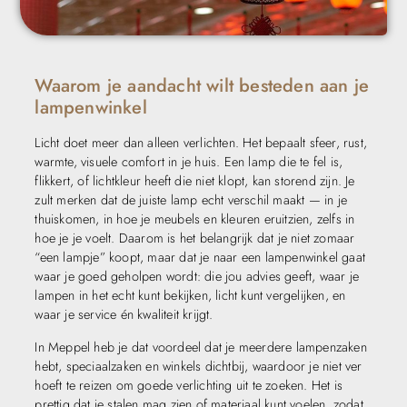
Waarom je aandacht wilt besteden aan je
lampenwinkel
Licht doet meer dan alleen verlichten. Het bepaalt sfeer, rust,
warmte, visuele comfort in je huis. Een lamp die te fel is,
flikkert, of lichtkleur heeft die niet klopt, kan storend zijn. Je
zult merken dat de juiste lamp echt verschil maakt — in je
thuiskomen, in hoe je meubels en kleuren eruitzien, zelfs in
hoe je je voelt. Daarom is het belangrijk dat je niet zomaar
“een lampje” koopt, maar dat je naar een lampenwinkel gaat
waar je goed geholpen wordt: die jou advies geeft, waar je
lampen in het echt kunt bekijken, licht kunt vergelijken, en
waar je service én kwaliteit krijgt.
In Meppel heb je dat voordeel dat je meerdere lampenzaken
hebt, speciaalzaken en winkels dichtbij, waardoor je niet ver
hoeft te reizen om goede verlichting uit te zoeken. Het is
prettig dat je stalen mag zien of materiaal kunt voelen, zodat