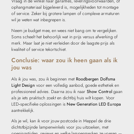
Vraag in de winkel naar garanties, leveringsvoorwaarden, of
ophangmateriaal bijgeleverd is, mogelijkheden tot montage
of service. Zeker bij grotere lampen of complexe armaturen
wil je weten wat inbegrepen is.
Neem je budget mee, en wees niet bang om te vergelijken.
Soms scheelt het behoorlijk wat in prijs versus afwerking of
merk. Maar laat je niet verleiden door de laagste prijs als
kwaliteit of service tekortschiet.
Conclusie: waar zou ik heen gaan als ik
jou was
Als ik jou was, zou ik beginnen met
Roodbergen Dolfsma
Light Design
voor een volledig aanbod, goede esthetiek en
professioneel advies. Daarna zou ik naar
Show Control
gaan
als je iets praktisch zoekt en dichtbij huis wilt kopen. Voor
LED‑specifieke oplossingen is
New Generation LED Europa
aantrekkelijk.
Als je wil, kan ik voor jouw postcode in Meppel de drie
dichtstbijzijnde lampenwinkels voor jou uitzoeken, met
openingstijden, reviews en welke lampenmerken ze voeren —