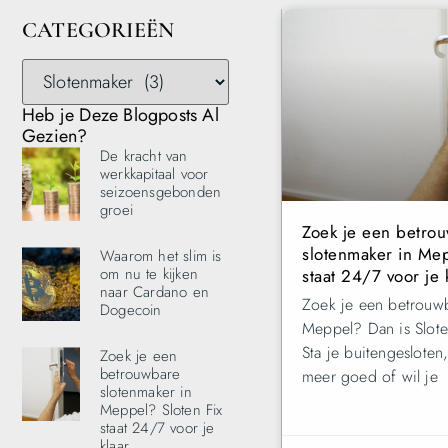
CATEGORIEËN
Heb je Deze Blogposts Al
Gezien?
De kracht van
werkkapitaal voor
seizoensgebonden
groei
Zoek je een betro
slotenmaker in Mep
Waarom het slim is
om nu te kijken
staat 24/7 voor je 
naar Cardano en
Zoek je een betrouwb
Dogecoin
Meppel? Dan is Slote
Sta je buitengesloten,
Zoek je een
betrouwbare
meer goed of wil je
slotenmaker in
Meppel? Sloten Fix
staat 24/7 voor je
klaar