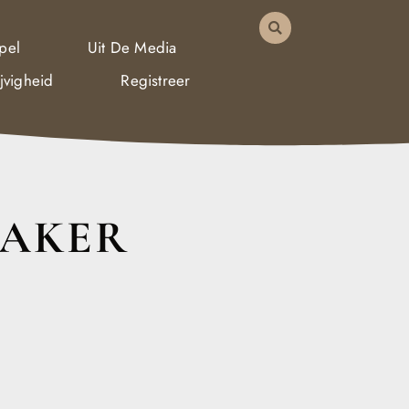
pel
Uit De Media
jvigheid
Registreer
MAKER