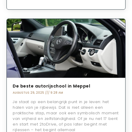
De beste autorijschool in Meppel
AUGUSTUS 29, 2025
9:28 AM
Je staat op een belangrijk punt in je leven: het
halen van je rijbewijs. Dat is niet alleen een
praktische stap, maar ook een symbolisch moment
van vrijheid en zelfstandigheid. Of je nu net 17 bent
en start met 2toDrive, of pas later begint met
rijlessen – het begint allemaal