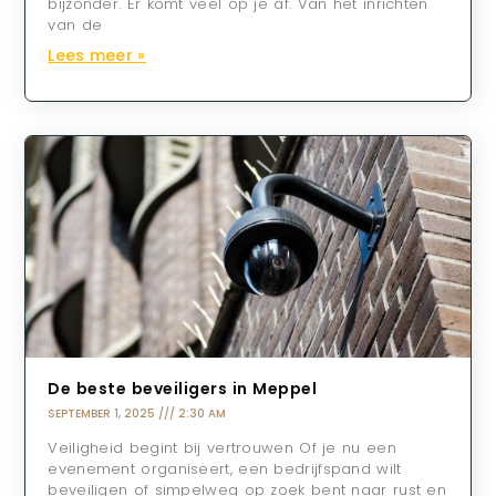
bijzonder. Er komt veel op je af. Van het inrichten
van de
Lees meer »
De beste beveiligers in Meppel
SEPTEMBER 1, 2025
2:30 AM
Veiligheid begint bij vertrouwen Of je nu een
evenement organiseert, een bedrijfspand wilt
beveiligen of simpelweg op zoek bent naar rust en