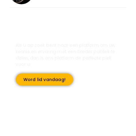
Registreer u vandaag nog en start
met publiceren!
Als u op zoek bent naar een platform om uw
kennis en ervaring met een breder publiek te
delen, dan is ons platform de perfecte plek
voor u.
Word lid vandaag!