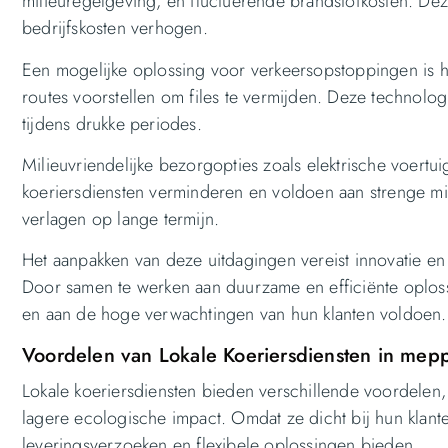
milieuregelgeving, en fluctuerende brandstofkosten. De
bedrijfskosten verhogen.
Een mogelijke oplossing voor verkeersopstoppingen is h
routes voorstellen om files te vermijden. Deze technolog
tijdens drukke periodes.
Milieuvriendelijke bezorgopties zoals elektrische voertu
koeriersdiensten verminderen en voldoen aan strenge mi
verlagen op lange termijn.
Het aanpakken van deze uitdagingen vereist innovatie en
Door samen te werken aan duurzame en efficiënte oploss
en aan de hoge verwachtingen van hun klanten voldoen.
Voordelen van Lokale Koeriersdiensten in mep
Lokale koeriersdiensten bieden verschillende voordelen, 
lagere ecologische impact. Omdat ze dicht bij hun klant
leveringsverzoeken en flexibele oplossingen bieden.