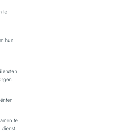
n te
om hun
iensten.
orgen.
iënten
samen te
 dienst