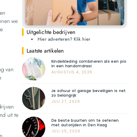
een
ennen we
le
Uitgelichte bedrijven
Hier adverteren? Klik hier
Laatste artikelen
Kinderkleding combineren als een pro
in een handomdraai
ng van
AUGUSTUS 4, 2026
e
Je schuur of garage beveiligen is net
zo belangrijk
JULI 27, 2026
rijven
d uit te
De beste buurten om te oefenen
met autorijden in Den Haag
JULI 25, 2026
en