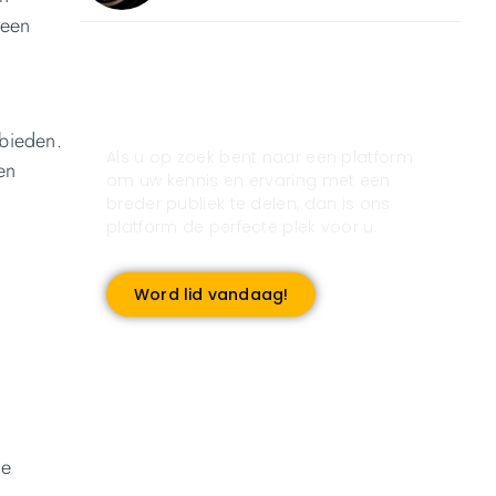
 een
Registreer u vandaag nog
en start met publiceren!
nbieden.
Als u op zoek bent naar een platform
en
om uw kennis en ervaring met een
breder publiek te delen, dan is ons
platform de perfecte plek voor u.
Word lid vandaag!
ge