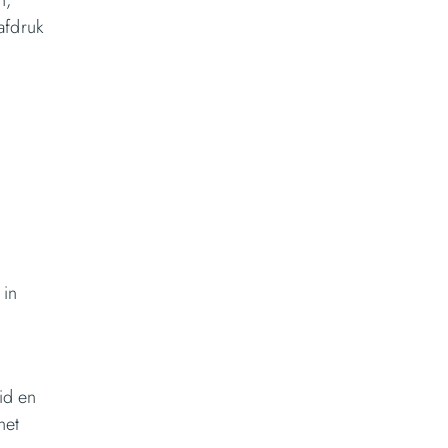
n,
afdruk
 in
id en
het