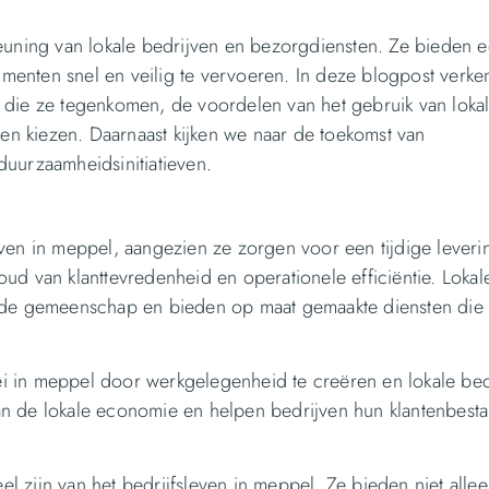
euning van lokale bedrijven en bezorgdiensten. Ze bieden 
menten snel en veilig te vervoeren. In deze blogpost verk
 die ze tegenkomen, de voordelen van het gebruik van loka
nen kiezen. Daarnaast kijken we naar de toekomst van
duurzaamheidsinitiatieven.
ven in meppel, aangezien ze zorgen voor een tijdige leveri
ud van klanttevredenheid en operationele efficiëntie. Lokal
n de gemeenschap en bieden op maat gemaakte diensten die
i in meppel door werkgelegenheid te creëren en lokale bed
n de lokale economie en helpen bedrijven hun klantenbestan
eel zijn van het bedrijfsleven in meppel. Ze bieden niet alle