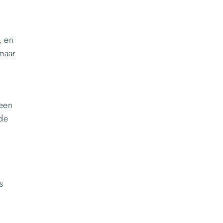
, en
maar
 een
 de
n
s