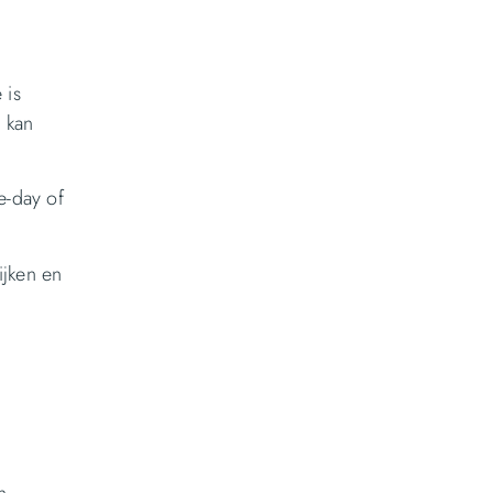
 is
 kan
e-day of
ijken en