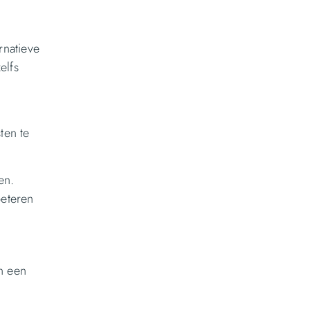
rnatieve
elfs
ten te
en.
beteren
en een