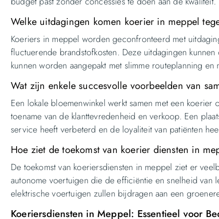
budget past zonder concessies te doen aan de kwaliteit.
Welke uitdagingen komen koerier in meppel teg
Koeriers in meppel worden geconfronteerd met uitdagin
fluctuerende brandstofkosten. Deze uitdagingen kunnen 
kunnen worden aangepakt met slimme routeplanning en mi
Wat zijn enkele succesvolle voorbeelden van sa
Een lokale bloemenwinkel werkt samen met een koerier o
toename van de klanttevredenheid en verkoop. Een plaatse
service heeft verbeterd en de loyaliteit van patiënten hee
Hoe ziet de toekomst van koerier diensten in mep
De toekomst van koeriersdiensten in meppel ziet er vee
autonome voertuigen die de efficiëntie en snelheid van l
elektrische voertuigen zullen bijdragen aan een groener
Koeriersdiensten in Meppel: Essentieel voor Be