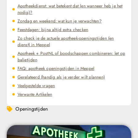
Apotheekdienst: wat betekent dat (en wanneer heb je het
nodig)?
Zondag en weekend: wat kun je verwachten?
Feestdagen: bijna altijd extra checken
Zo check je de actuele apotheek-openingstijden (en
dienst) in Meppel
Apotheek + PostNL of boodschappen combineren: let op
balietijden
FAQ: apotheek openingstijden in Meppel
Gerelateerd (handig als je verder wilt plannen)
Veelgestelde vragen
Verwante Artikelen
Openingstijden