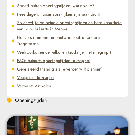
Spoed buiten openingstijden: wat doe je?
Feestdagen: huisartspraktijken zijn vaak dicht
Zo check je de actuele openingstijden en bereikbaarheid
van jouw huisarts in Meppel
Huisarts combineren met apotheek of andere
“regelzaken”
Veelvoorkomende valkuilen (zodat je niet misgrijpt)
FAQ: huisarts openingstijden in Meppel
Gerelateerd (handig als je verder wilt plannen)
Veelgestelde vragen
Verwante Artikelen
Openingstijden