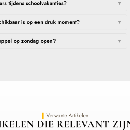
ers tijdens schoolvakanties?
▼
schikbaar is op een druk moment?
▼
Meppel op zondag open?
▼
Verwante Artikelen
KELEN DIE RELEVANT ZI