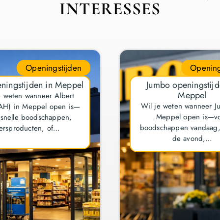
INTERESSES
Openingstijden
Opening
ningstijden in Meppel
Jumbo openingstijd
Meppel
e weten wanneer Albert
Wil je weten wanneer J
(AH) in Meppel open is—
Meppel open is—v
 snelle boodschappen,
boodschappen vandaag, 
ersproducten, of…
de avond,…