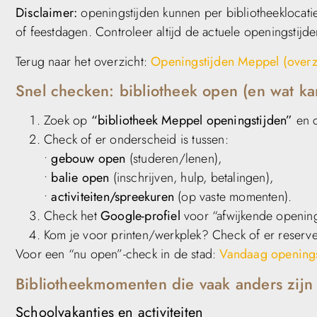
Disclaimer:
openingstijden kunnen per bibliotheeklocatie v
of feestdagen. Controleer altijd de actuele openingstijd
Terug naar het overzicht:
Openingstijden Meppel (overz
Snel checken: bibliotheek open (en wat ka
Zoek op
“bibliotheek Meppel openingstijden”
en c
Check of er onderscheid is tussen:
•
gebouw open
(studeren/lenen),
•
balie open
(inschrijven, hulp, betalingen),
•
activiteiten/spreekuren
(op vaste momenten).
Check het
Google-profiel
voor “afwijkende opening
Kom je voor printen/werkplek? Check of er reserver
Voor een “nu open”-check in de stad:
Vandaag openings
Bibliotheekmomenten die vaak anders zijn
Schoolvakanties en activiteiten