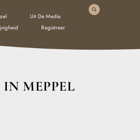
pel
Uit De Media
jvigheid
Registreer
 IN MEPPEL