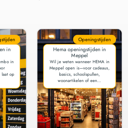
stijden
Openingstijden
en in
Hema openingstijden in
Meppel
umbo in
Wil je weten wanneer HEMA in
oor
Meppel open is—voor cadeaus,
laat op
basics, schoolspullen,
woonartikelen of een…