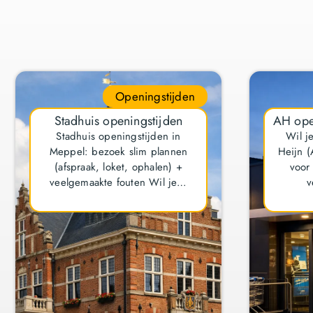
Openingstijden
Stadhuis openingstijden
AH ope
Stadhuis openingstijden in
Wil j
Meppel: bezoek slim plannen
Heijn 
(afspraak, loket, ophalen) +
voor
veelgemaakte fouten Wil je…
v