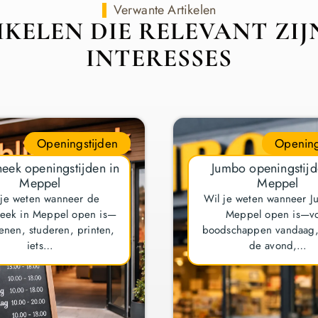
Verwante Artikelen
KELEN DIE RELEVANT ZI
INTERESSES
Openingstijden
Opening
heek openingstijden in
Jumbo openingstijd
Meppel
Meppel
 je weten wanneer de
Wil je weten wanneer J
heek in Meppel open is—
Meppel open is—v
enen, studeren, printen,
boodschappen vandaag, 
iets…
de avond,…