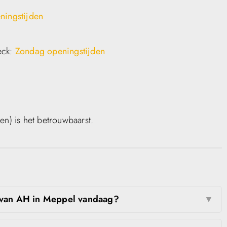
ningstijden
heck:
Zondag openingstijden
len) is het betrouwbaarst.
n van AH in Meppel vandaag?
▼