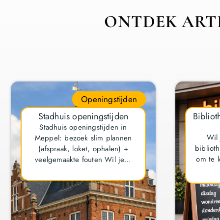
ONTDEK ARTI
Openingstijden
Stadhuis openingstijden
Bibliot
Stadhuis openingstijden in
Wil
Meppel: bezoek slim plannen
bibliot
(afspraak, loket, ophalen) +
om te l
veelgemaakte fouten Wil je…