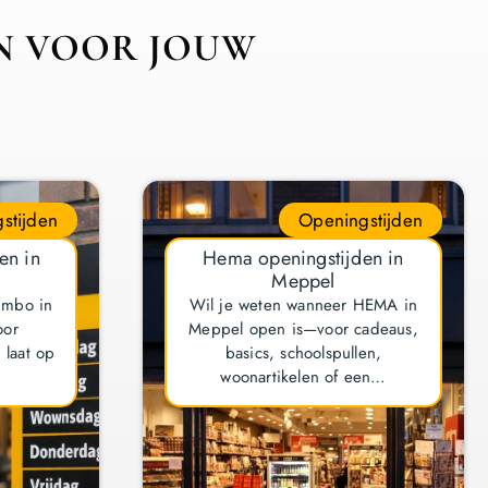
JN VOOR JOUW
stijden
Openingstijden
en in
Hema openingstijden in
Meppel
umbo in
Wil je weten wanneer HEMA in
oor
Meppel open is—voor cadeaus,
laat op
basics, schoolspullen,
woonartikelen of een…