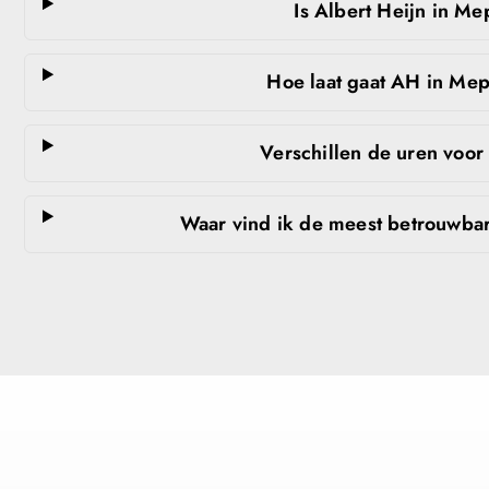
Is Albert Heijn in M
Hoe laat gaat AH in Mep
Verschillen de uren voo
Waar vind ik de meest betrouwba