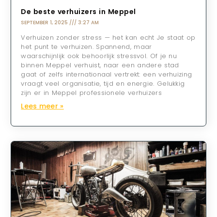
De beste verhuizers in Meppel
SEPTEMBER 1, 2025
3:27 AM
Verhuizen zonder stress — het kan echt Je staat op
het punt te verhuizen. Spannend, maar
waarschijnlijk ook behoorlijk stressvol. Of je nu
binnen Meppel verhuist, naar een andere stad
gaat of zelfs internationaal vertrekt: een verhuizing
vraagt veel organisatie, tijd en energie. Gelukkig
zijn er in Meppel professionele verhuizers
Lees meer »