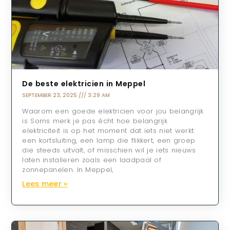
De beste elektricien in Meppel
SEPTEMBER 23, 2025
3:29 AM
Waarom een goede elektricien voor jou belangrijk
is Soms merk je pas écht hoe belangrijk
elektriciteit is op het moment dat iets niet werkt:
een kortsluiting, een lamp die flikkert, een groep
die steeds uitvalt, of misschien wil je iets nieuws
laten installeren zoals een laadpaal of
zonnepanelen. In Meppel,
Lees meer »