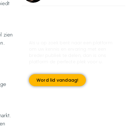
biedt
Registreer u vandaag nog
en start met publiceren!
l zien
en.
Als u op zoek bent naar een platform
om uw kennis en ervaring met een
breder publiek te delen, dan is ons
platform de perfecte plek voor u.
Word lid vandaag!
ige
arkt.
 en