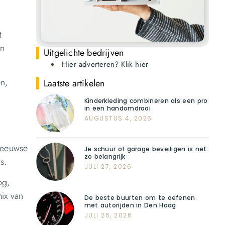
t
an
Uitgelichte bedrijven
Hier adverteren? Klik hier
n,
Laatste artikelen
Kinderkleding combineren als een pro
in een handomdraai
AUGUSTUS 4, 2026
leeuwse
Je schuur of garage beveiligen is net
zo belangrijk
s.
JULI 27, 2026
og,
ix van
De beste buurten om te oefenen
met autorijden in Den Haag
JULI 25, 2026