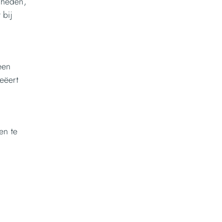
gheden,
 bij
een
eëert
en te