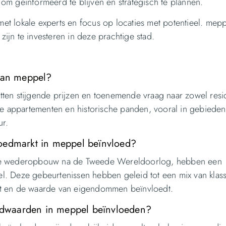
l om geïnformeerd te blijven en strategisch te plannen.
t lokale experts en focus op locaties met potentieel. mepp
jn te investeren in deze prachtige stad.
 van meppel?
ten stijgende prijzen en toenemende vraag naar zowel resi
xe appartementen en historische panden, vooral in gebieden
ur.
goedmarkt in meppel beïnvloed?
 en de wederopbouw na de Tweede Wereldoorlog, hebben een
. Deze gebeurtenissen hebben geleid tot een mix van klass
ft en de waarde van eigendommen beïnvloedt.
goedwaarden in meppel beïnvloeden?