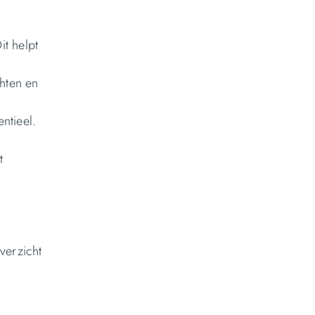
it helpt
chten en
ntieel.
t
verzicht