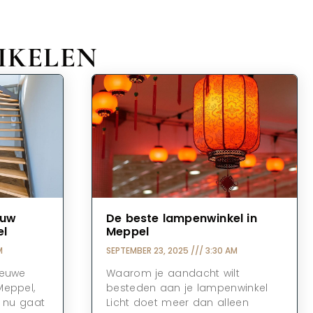
IKELEN
ouw
De beste lampenwinkel in
el
Meppel
M
SEPTEMBER 23, 2025
3:30 AM
ieuwe
Waarom je aandacht wilt
Meppel,
besteden aan je lampenwinkel
e nu gaat
Licht doet meer dan alleen