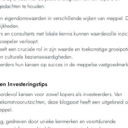
n gedachten te houden:
 en eigendomswaarden in verschillende wijken van meppel. D
lijkheden.
s en consultants met lokale kennis kunnen waardevolle inzi
oepeler verloopt.
elt een cruciale rol in zijn waarde en toekomstige groeipote
 en culturele bezienswaardigheden.
eerders hun kansen op succes in de meppelse vastgoedmark
n Investeringstips
ordevol kansen voor zowel kopers als investeerders. Van
oekomstvooruitzichten, deze blogpost heeft een uitgebreid o
eppel.
ing, gedreven door unieke kenmerken en voortdurende