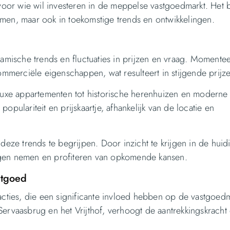
 voor wie wil investeren in de meppelse vastgoedmarkt. Het 
men, maar ook in toekomstige trends en ontwikkelingen.
ische trends en fluctuaties in prijzen en vraag. Momentee
commerciële eigenschappen, wat resulteert in stijgende prijz
 luxe appartementen tot historische herenhuizen en moderne
pulariteit en prijskaartje, afhankelijk van de locatie en
deze trends te begrijpen. Door inzicht te krijgen in de huid
ngen nemen en profiteren van opkomende kansen.
stgoed
acties, die een significante invloed hebben op de vastgoedm
Servaasbrug en het Vrijthof, verhoogt de aantrekkingskracht