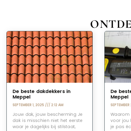
ONTDE
De beste dakdekkers in
De beste
Meppel
Meppel
SEPTEMBER 1, 2025
2:12 AM
SEPTEMBER 
Jouw dak, jouw bescherming Je
Waarom e
dak is misschien niet het eerste
voor jou 
waar je dagelijks bij stilstaat,
je pas éc