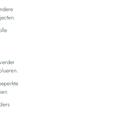
andere
jecten.
lle
 verder
olueren.
beperkte
ken.
ders