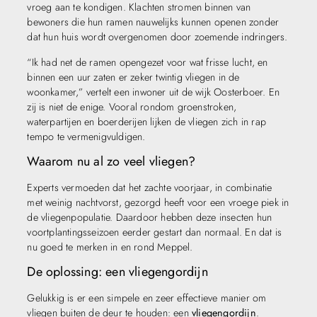
vroeg aan te kondigen. Klachten stromen binnen van
bewoners die hun ramen nauwelijks kunnen openen zonder
dat hun huis wordt overgenomen door zoemende indringers.
“Ik had net de ramen opengezet voor wat frisse lucht, en
binnen een uur zaten er zeker twintig vliegen in de
woonkamer,” vertelt een inwoner uit de wijk Oosterboer. En
zij is niet de enige. Vooral rondom groenstroken,
waterpartijen en boerderijen lijken de vliegen zich in rap
tempo te vermenigvuldigen.
Waarom nu al zo veel vliegen?
Experts vermoeden dat het zachte voorjaar, in combinatie
met weinig nachtvorst, gezorgd heeft voor een vroege piek in
de vliegenpopulatie. Daardoor hebben deze insecten hun
voortplantingsseizoen eerder gestart dan normaal. En dat is
nu goed te merken in en rond Meppel.
De oplossing: een vliegengordijn
Gelukkig is er een simpele en zeer effectieve manier om
vliegen buiten de deur te houden: een
vliegengordijn
.