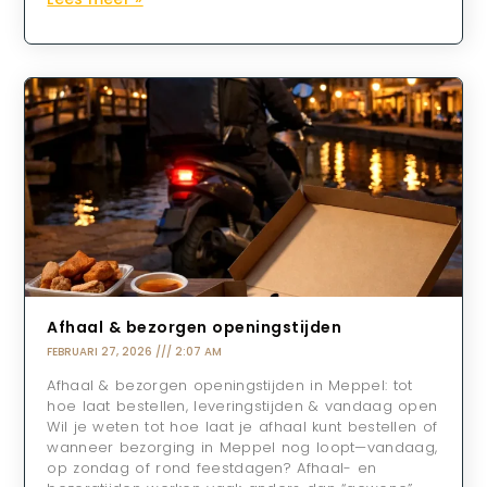
Afhaal & bezorgen openingstijden
FEBRUARI 27, 2026
2:07 AM
Afhaal & bezorgen openingstijden in Meppel: tot
hoe laat bestellen, leveringstijden & vandaag open
Wil je weten tot hoe laat je afhaal kunt bestellen of
wanneer bezorging in Meppel nog loopt—vandaag,
op zondag of rond feestdagen? Afhaal- en