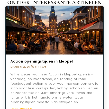
ONTDEK INTERESSANTE ARTIKELEN
Action openingstijden in Meppel
MAART 5, 2026
8:44 AM
Wil je weten wanneer Action in Meppel open is—
vandaag, op koopavond, op zondag of rond
feestdagen? Action is voor veel mensen een snelle
stop voor huishoudspullen, hobby, schoolspullen en
seizoensartikelen. Juist omdat je vaak “even snel”
langs wilt, is het handig om te weten waar
openingstijden meestal van afwijken en
Lees meer »