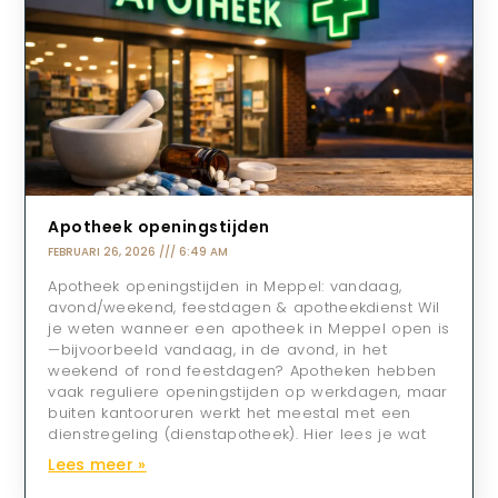
Apotheek openingstijden
FEBRUARI 26, 2026
6:49 AM
Apotheek openingstijden in Meppel: vandaag,
avond/weekend, feestdagen & apotheekdienst Wil
je weten wanneer een apotheek in Meppel open is
—bijvoorbeeld vandaag, in de avond, in het
weekend of rond feestdagen? Apotheken hebben
vaak reguliere openingstijden op werkdagen, maar
buiten kantooruren werkt het meestal met een
dienstregeling (dienstapotheek). Hier lees je wat
Lees meer »