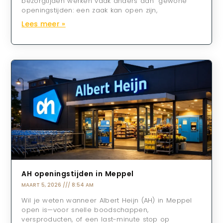
bezorgtijden werken vaak anders dan “gewone”
openingstijden: een zaak kan open zijn,
Lees meer »
AH openingstijden in Meppel
MAART 5, 2026
8:54 AM
Wil je weten wanneer Albert Heijn (AH) in Meppel
open is—voor snelle boodschappen,
versproducten, of een last-minute stop op