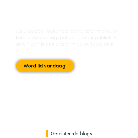
Registreer u vandaag nog en start
met publiceren!
Als u op zoek bent naar een platform om uw
kennis en ervaring met een breder publiek te
delen, dan is ons platform de perfecte plek
voor u.
Word lid vandaag!
Gerelateerde blogs