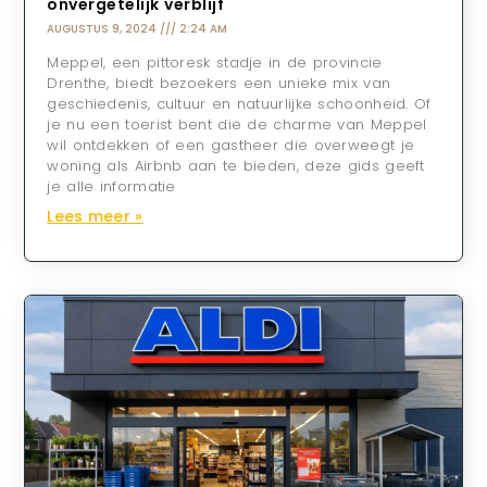
onvergetelijk verblijf
AUGUSTUS 9, 2024
2:24 AM
Meppel, een pittoresk stadje in de provincie
Drenthe, biedt bezoekers een unieke mix van
geschiedenis, cultuur en natuurlijke schoonheid. Of
je nu een toerist bent die de charme van Meppel
wil ontdekken of een gastheer die overweegt je
woning als Airbnb aan te bieden, deze gids geeft
je alle informatie
Lees meer »