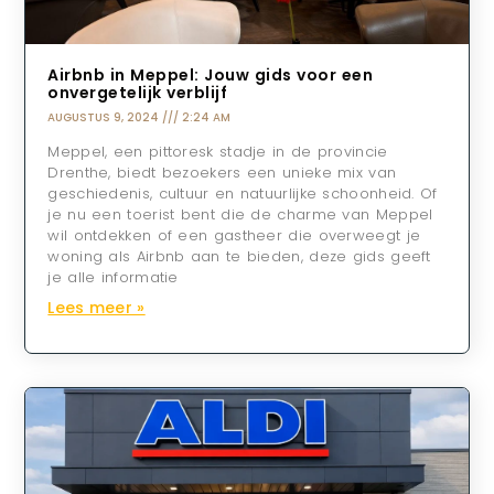
Airbnb in Meppel: Jouw gids voor een
onvergetelijk verblijf
AUGUSTUS 9, 2024
2:24 AM
Meppel, een pittoresk stadje in de provincie
Drenthe, biedt bezoekers een unieke mix van
geschiedenis, cultuur en natuurlijke schoonheid. Of
je nu een toerist bent die de charme van Meppel
wil ontdekken of een gastheer die overweegt je
woning als Airbnb aan te bieden, deze gids geeft
je alle informatie
Lees meer »