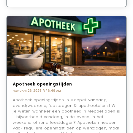
Apotheek openingstijden
FEBRUARI 26, 2026
6:49 AM
Apotheek openingstijden in Meppel: vandaag,
avond/weekend, feestdagen & apotheekdienst Wil
je weten wanneer een apotheek in Meppel open is
—bijvoorbeeld vandaag, in de avond, in het
weekend of rond feestdagen? Apotheken hebben
vaak reguliere openingstijden op werkdagen, maar