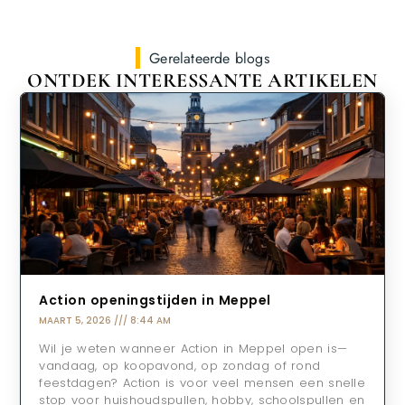
Gerelateerde blogs
ONTDEK INTERESSANTE ARTIKELEN
Action openingstijden in Meppel
MAART 5, 2026
8:44 AM
Wil je weten wanneer Action in Meppel open is—
vandaag, op koopavond, op zondag of rond
feestdagen? Action is voor veel mensen een snelle
stop voor huishoudspullen, hobby, schoolspullen en