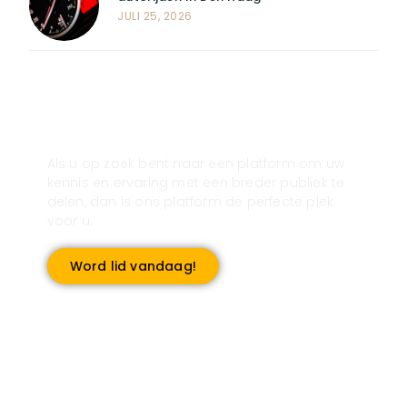
JULI 25, 2026
Registreer u vandaag nog en start
met publiceren!
Als u op zoek bent naar een platform om uw
kennis en ervaring met een breder publiek te
delen, dan is ons platform de perfecte plek
voor u.
Word lid vandaag!