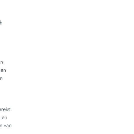
ch
en
 en
an
reist
 en
n van