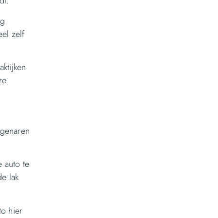
dt.
ag
el zelf
aktijken
re
igenaren
e auto te
e lak
to hier