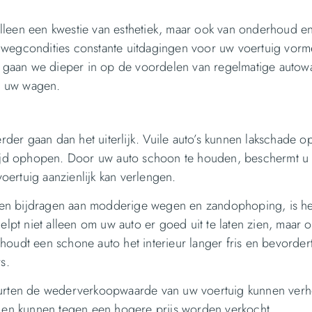
alleen een kwestie van esthetiek, maar ook van onderhoud e
 wegcondities constante uitdagingen voor uw voertuig vorm
el gaan we dieper in op de voordelen van regelmatige autow
or uw wagen.
er gaan dan het uiterlijk. Vuile auto’s kunnen lakschade o
 tijd ophopen. Door uw auto schoon te houden, beschermt u 
ertuig aanzienlijk kan verlengen.
nen bijdragen aan modderige wegen en zandophoping, is h
helpt niet alleen om uw auto er goed uit te laten zien, maar
oudt een schone auto het interieur langer fris en bevordert
s.
beurten de wederverkoopwaarde van uw voertuig kunnen ver
en kunnen tegen een hogere prijs worden verkocht.