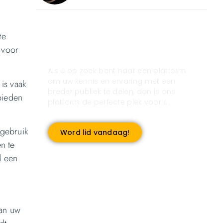
te
Registreer u vandaag nog
 voor
en start met publiceren!
Als u op zoek bent naar een platform
om uw kennis en ervaring met een
is vaak
breder publiek te delen, dan is ons
bieden
platform de perfecte plek voor u.
 gebruik
Word lid vandaag!
n te
d een
van uw