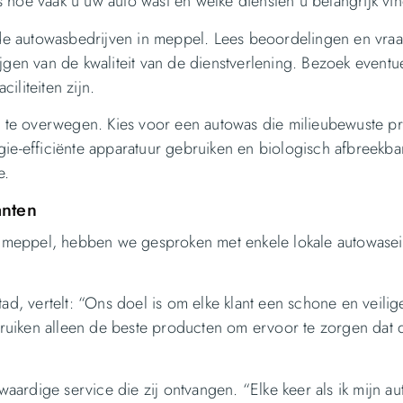
 hoe vaak u uw auto wast en welke diensten u belangrijk vin
n de autowasbedrijven in meppel. Lees beoordelingen en vra
jgen van de kwaliteit van de dienstverlening. Bezoek eventue
iliteiten zijn.
m te overwegen. Kies voor een autowas die milieubewuste pr
ergie-efficiënte apparatuur gebruiken en biologisch afbreekba
e.
anten
 in meppel, hebben we gesproken met enkele lokale autowase
ad, vertelt: “Ons doel is om elke klant een schone en veilig
uiken alleen de beste producten om ervoor te zorgen dat d
rdige service die zij ontvangen. “Elke keer als ik mijn au