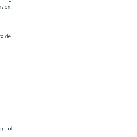
nsten.
rs de
.
ige of