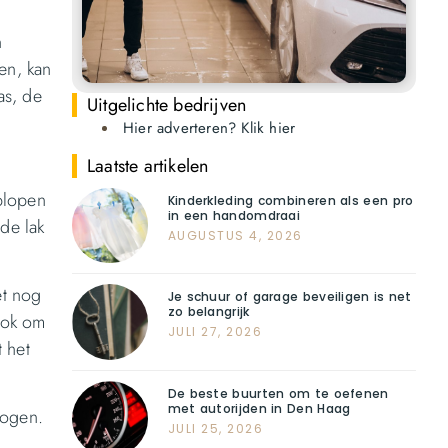
n
en, kan
as, de
Uitgelichte bedrijven
Hier adverteren? Klik hier
Laatste artikelen
plopen
Kinderkleding combineren als een pro
in een handomdraai
de lak
AUGUSTUS 4, 2026
et nog
Je schuur of garage beveiligen is net
zo belangrijk
 ook om
JULI 27, 2026
 het
De beste buurten om te oefenen
met autorijden in Den Haag
hogen.
JULI 25, 2026