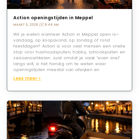
Action openingstijden in Meppel
MAART 5, 2026
8:44 AM
Wil je weten wanneer Action in Meppel open is—
vandaag, op koopavond, op zondag of rond
feestdagen? Action is voor veel mensen een snelle
stop voor huishoudspullen, hobby, schoolspullen en
seizoensartikelen. Juist omdat je vaak “even snel”
langs wilt, is het handig om te weten waar
openingstijden meestal van afwijken en
Lees meer »