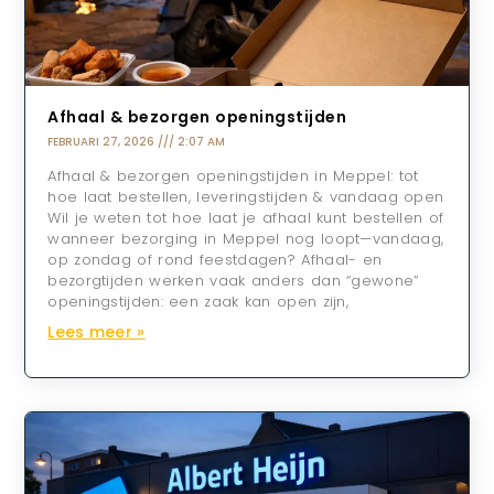
Afhaal & bezorgen openingstijden
FEBRUARI 27, 2026
2:07 AM
Afhaal & bezorgen openingstijden in Meppel: tot
hoe laat bestellen, leveringstijden & vandaag open
Wil je weten tot hoe laat je afhaal kunt bestellen of
wanneer bezorging in Meppel nog loopt—vandaag,
op zondag of rond feestdagen? Afhaal- en
bezorgtijden werken vaak anders dan “gewone”
openingstijden: een zaak kan open zijn,
Lees meer »