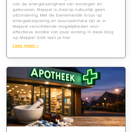
van de energiezuinigheid van woningen en
gebouwen. Meppel is daarop natuurlijk geen
uitzondering. Met de toenemende focus op
energiebesparing en duurzaamheid zijn er in
Meppel verschillende mogelijkheden voor
effectieve isolatie van jouw woning. In deze blog
op Meppel Gids lees je hier
Lees meer »