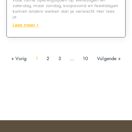
vaak ruime openingstijden op werkdagen en
zaterdag, maar zondag, koopavond en feestdagen
kunnen anders werken dan je verwacht. Hier lees
je
Lees meer »
« Vorig
1
2
3
…
10
Volgende »