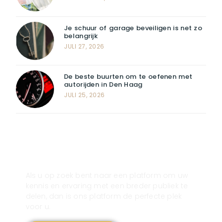
Je schuur of garage beveiligen is net zo
belangrijk
JULI 27, 2026
De beste buurten om te oefenen met
autorijden in Den Haag
JULI 25, 2026
Registreer u vandaag nog en start
met publiceren!
Als u op zoek bent naar een platform om uw
kennis en ervaring met een breder publiek te
delen, dan is ons platform de perfecte plek
voor u.