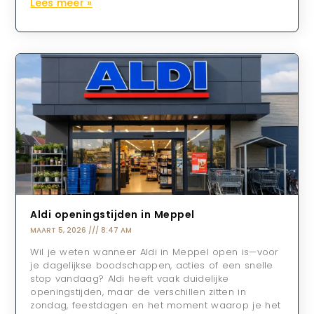
Lees meer »
Aldi openingstijden in Meppel
MAART 5, 2026
8:47 AM
Wil je weten wanneer Aldi in Meppel open is—voor
je dagelijkse boodschappen, acties of een snelle
stop vandaag? Aldi heeft vaak duidelijke
openingstijden, maar de verschillen zitten in
zondag, feestdagen en het moment waarop je het