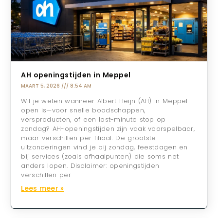
AH openingstijden in Meppel
MAART 5, 2026
8:54 AM
Wil je weten wanneer Albert Heijn (AH) in Meppel
open is—voor snelle boodschappen,
versproducten, of een last-minute stop op
zondag? AH-openingstijden zijn vaak voorspelbaar,
maar verschillen per filiaal. De grootste
uitzonderingen vind je bij zondag, feestdagen en
bij services (zoals afhaalpunten) die soms net
anders lopen. Disclaimer: openingstijden
verschillen per
Lees meer »