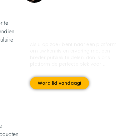
r te
Registreer u vandaag nog
endien
en start met publiceren!
ulaire
Als u op zoek bent naar een platform
om uw kennis en ervaring met een
breder publiek te delen, dan is ons
platform de perfecte plek voor u.
Word lid vandaag!
e
roducten