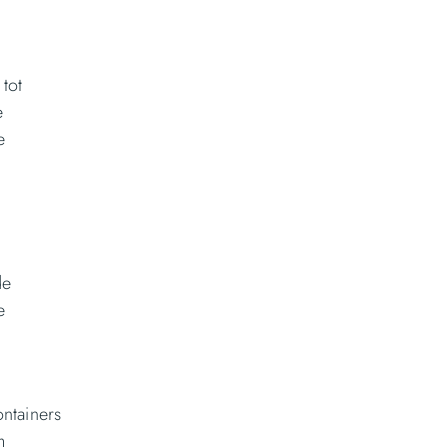
tot
e
e
de
e
ontainers
m