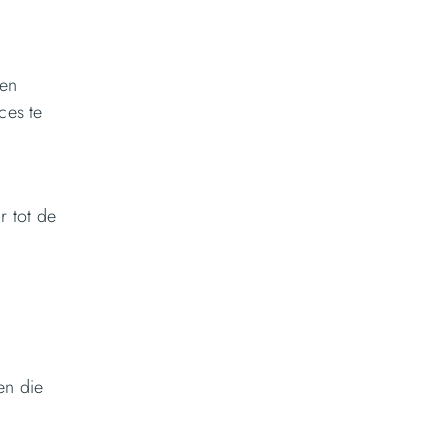
een
ces te
r tot de
en die