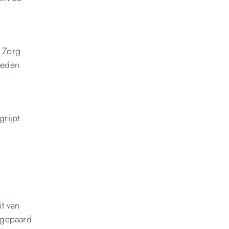
. Zorg
bieden
rijpt
it van
 gepaard