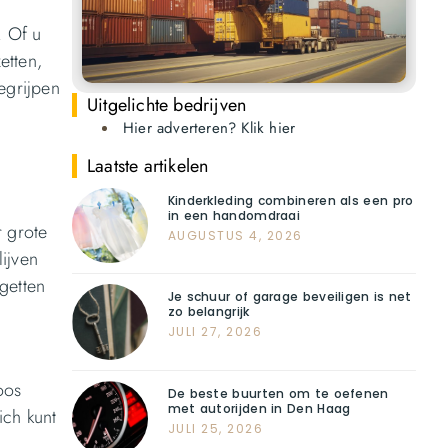
. Of u
etten,
egrijpen
Uitgelichte bedrijven
Hier adverteren? Klik hier
Laatste artikelen
Kinderkleding combineren als een pro
in een handomdraai
r grote
AUGUSTUS 4, 2026
lijven
getten
Je schuur of garage beveiligen is net
zo belangrijk
JULI 27, 2026
oos
De beste buurten om te oefenen
met autorijden in Den Haag
ich kunt
JULI 25, 2026