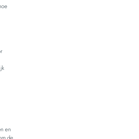
 hoe
or
jk
en en
 om de