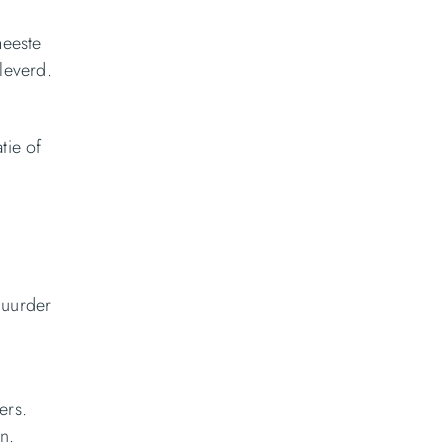
meeste
leverd.
tie of
huurder
ers.
n.