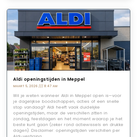
Aldi openingstijden in Meppel
MAART 5, 2026
8:47 AM
Wil je weten wanneer Aldi in Meppel open is—voor
je dagelijkse boodschappen, acties of een snelle
stop vandaag? Aldi heeft vaak duidelijke
openingstijden, maar de verschillen zitten in
zondag, feestdagen en het moment waarop je het
beste kunt gaan (zeker rond actiewissels en drukke
dagen). Disclaimer: openingstijden verschillen per
Aldi-vestiging