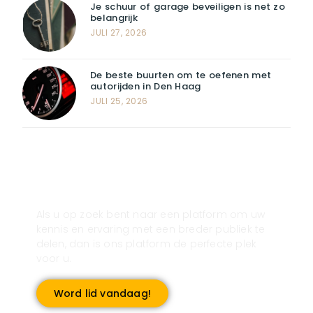
Je schuur of garage beveiligen is net zo
belangrijk
JULI 27, 2026
De beste buurten om te oefenen met
autorijden in Den Haag
JULI 25, 2026
Registreer u vandaag nog en start
met publiceren!
Als u op zoek bent naar een platform om uw
kennis en ervaring met een breder publiek te
delen, dan is ons platform de perfecte plek
voor u.
Word lid vandaag!