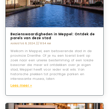
Bezienswaardigheden in Meppel: Ontdek de
parels van deze stad
AUGUSTUS 8, 2024
8:54 AM
Welkom in Meppel, een betoverende stad in de
provincie Drenthe. Of je nu een toerist bent op
zoek naar een unieke bestemming of een lokale
bewoner die meer wil ontdekken over je eigen
stad, Meppel heeft voor ieder wat wils. Van
historische plekken tot prachtige parken en
interessante musea, laten
Lees meer »