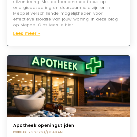
uitzondering. Met de toenemende focus op
energiebesparing en duurzaamheid zijn er in
Meppel verschillende mogelijkheden voor
effectieve isolatie van jouw woning. In deze blog
op Meppel Gids lees je hier
Lees meer »
Apotheek openingstijden
FEBRUARI 26, 2026
6:49 AM