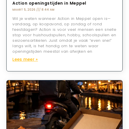
Action openingstijden in Meppel
MAART 5, 2026
8:44 AM
Wil je weten wanneer Action in Meppel open is—
vandaag, op koopavond, op zondag of rond
feestdagen? Action is voor veel mensen een snelle
stop voor huishoudspullen, hobby, schoolspullen en
seizoensartikelen. Juist omdat je vaak “even snel”
langs wilt, is het handig om te weten waar
openingstijden meestal van afwijken en
Lees meer »