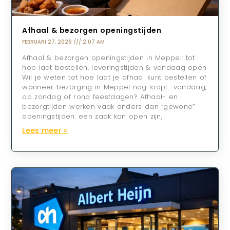
Afhaal & bezorgen openingstijden
FEBRUARI 27, 2026
2:07 AM
Afhaal & bezorgen openingstijden in Meppel: tot
hoe laat bestellen, leveringstijden & vandaag open
Wil je weten tot hoe laat je afhaal kunt bestellen of
wanneer bezorging in Meppel nog loopt—vandaag,
op zondag of rond feestdagen? Afhaal- en
bezorgtijden werken vaak anders dan “gewone”
openingstijden: een zaak kan open zijn,
Lees meer »