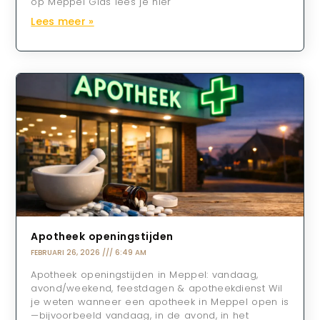
op Meppel Gids lees je hier
Lees meer »
Apotheek openingstijden
FEBRUARI 26, 2026
6:49 AM
Apotheek openingstijden in Meppel: vandaag,
avond/weekend, feestdagen & apotheekdienst Wil
je weten wanneer een apotheek in Meppel open is
—bijvoorbeeld vandaag, in de avond, in het