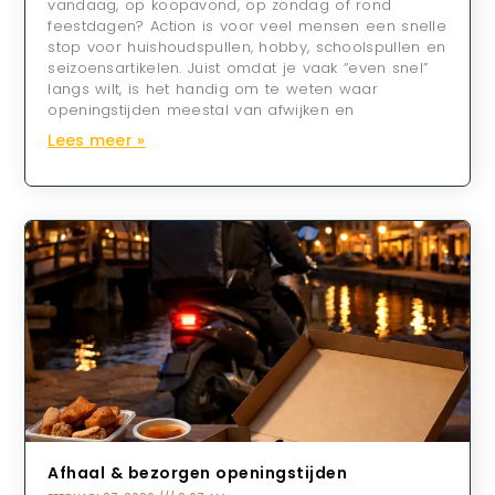
vandaag, op koopavond, op zondag of rond
feestdagen? Action is voor veel mensen een snelle
stop voor huishoudspullen, hobby, schoolspullen en
seizoensartikelen. Juist omdat je vaak “even snel”
langs wilt, is het handig om te weten waar
openingstijden meestal van afwijken en
Lees meer »
Afhaal & bezorgen openingstijden