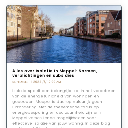
Alles over isolatie in Meppel: Normen,
verplichtingen en subsidies
SEPTEMBER 11, 2024
12:00 AM
Isolatie speelt een belangrijke rol in het verbeteren
van de energiezuinigheid van woningen en
gebouwen. Meppel is daarop natuurlijk geen
uitzondering. Met de toenemende focus op
energiebesparing en duurzaamheid zijn er in
Meppel verschillende mogelijkheden voor
effectieve isolatie van jouw woning. In deze blog