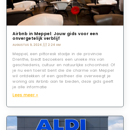
Airbnb in Meppel: Jouw gids voor een
onvergetelijk verblijf
AUGUSTUS 9, 2024
2:24 AM
Meppel, een pittoresk stadje in de provincie
Drenthe, biedt bezoekers een unieke mix van
geschiedenis, cultuur en natuurlijke schoonheid. Of
je nu een toerist bent die de charme van Meppel
wil ontdekken of een gastheer die overweegt je
woning als Airbnb aan te bieden, deze gids geeft
je alle informatie
Lees meer »