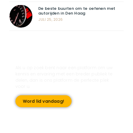
De beste buurten om te oefenen met
autorijden in Den Haag
JULI 25, 2026
Registreer u vandaag nog en start
met publiceren!
Als u op zoek bent naar een platform om uw
kennis en ervaring met een breder publiek te
delen, dan is ons platform de perfecte plek
voor u.
Word lid vandaag!