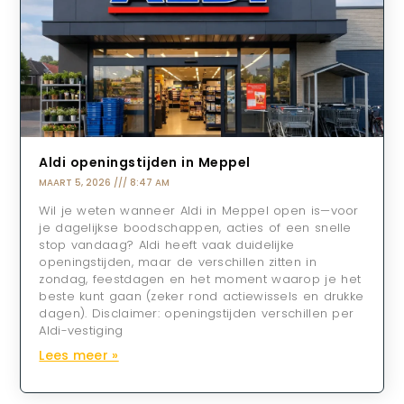
Aldi openingstijden in Meppel
MAART 5, 2026
8:47 AM
Wil je weten wanneer Aldi in Meppel open is—voor
je dagelijkse boodschappen, acties of een snelle
stop vandaag? Aldi heeft vaak duidelijke
openingstijden, maar de verschillen zitten in
zondag, feestdagen en het moment waarop je het
beste kunt gaan (zeker rond actiewissels en drukke
dagen). Disclaimer: openingstijden verschillen per
Aldi-vestiging
Lees meer »