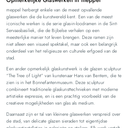
Opmerkelijke Glaswerken in meppel
meppel herbergt enkele van de meest opvallende
glaswerken die de kunstwereld kent. Een van de meest
iconische werken is de serie glas-in-loodramen in de Sint-
Servaasbasiliek, die de Bijbelse verhalen op een
meesterlijke manier tot leven brengen. Deze ramen zijn
niet alleen een visueel spektakel, maar ook een belangrijk
onderdeel van het religieuze en culturele erfgoed van de
stad.
Een ander opmerkelijk glaskunstwerk is de glazen sculptuur
“The Tree of Light” van kunstenaar Hans van Bentem, die te
zien is in het Bonnefantenmuseum. Deze sculptuur
combineert traditionele glaskunsttechnieken met moderne
artistieke expressie, en is een prachtig voorbeeld van de
creatieve mogelijkheden van glas als medium.
Daarnaast zijn er tal van kleinere glaswerken verspreid over
de stad, van delicate glazen sieraden tot eigentijdse
glaskunstinstallaties in galerieën en ateliers. Elk werk vertelt