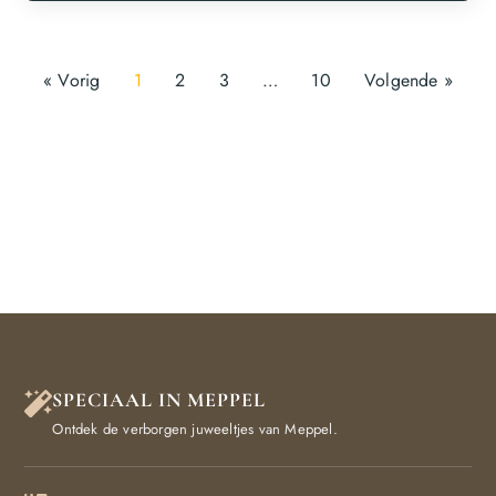
« Vorig
1
2
3
…
10
Volgende »
SPECIAAL IN MEPPEL
Ontdek de verborgen juweeltjes van Meppel.