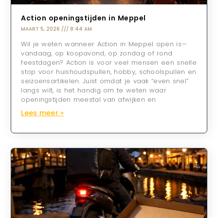
Action openingstijden in Meppel
MAART 5, 2026
8:44 AM
Wil je weten wanneer Action in Meppel open is—
vandaag, op koopavond, op zondag of rond
feestdagen? Action is voor veel mensen een snelle
stop voor huishoudspullen, hobby, schoolspullen en
seizoensartikelen. Juist omdat je vaak “even snel”
langs wilt, is het handig om te weten waar
openingstijden meestal van afwijken en
Lees meer »