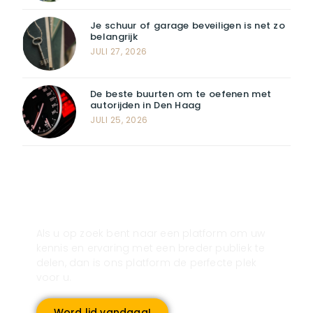
Je schuur of garage beveiligen is net zo
belangrijk
JULI 27, 2026
De beste buurten om te oefenen met
autorijden in Den Haag
JULI 25, 2026
Registreer u vandaag nog en start
met publiceren!
Als u op zoek bent naar een platform om uw
kennis en ervaring met een breder publiek te
delen, dan is ons platform de perfecte plek
voor u.
Word lid vandaag!