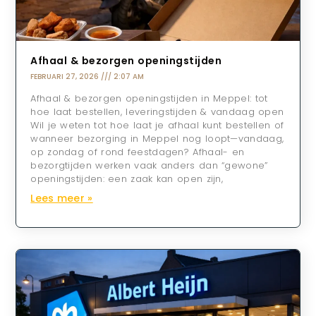
Afhaal & bezorgen openingstijden
FEBRUARI 27, 2026
2:07 AM
Afhaal & bezorgen openingstijden in Meppel: tot
hoe laat bestellen, leveringstijden & vandaag open
Wil je weten tot hoe laat je afhaal kunt bestellen of
wanneer bezorging in Meppel nog loopt—vandaag,
op zondag of rond feestdagen? Afhaal- en
bezorgtijden werken vaak anders dan “gewone”
openingstijden: een zaak kan open zijn,
Lees meer »