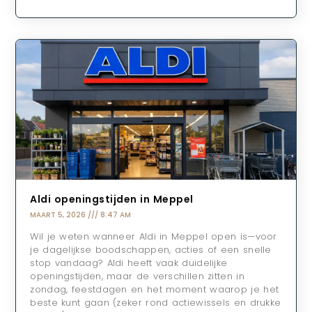
Aldi openingstijden in Meppel
MAART 5, 2026
8:47 AM
Wil je weten wanneer Aldi in Meppel open is—voor
je dagelijkse boodschappen, acties of een snelle
stop vandaag? Aldi heeft vaak duidelijke
openingstijden, maar de verschillen zitten in
zondag, feestdagen en het moment waarop je het
beste kunt gaan (zeker rond actiewissels en drukke