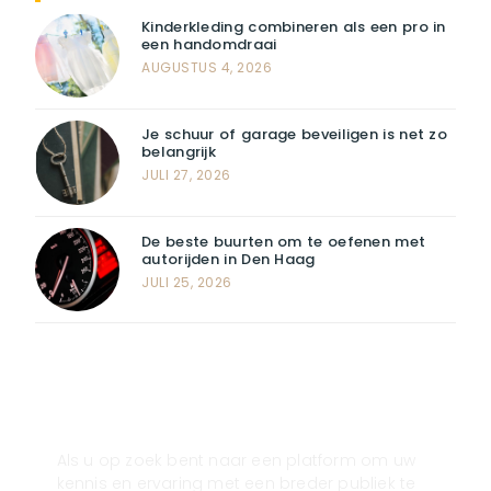
Kinderkleding combineren als een pro in
een handomdraai
AUGUSTUS 4, 2026
Je schuur of garage beveiligen is net zo
belangrijk
JULI 27, 2026
De beste buurten om te oefenen met
autorijden in Den Haag
JULI 25, 2026
Registreer u vandaag nog en start
met publiceren!
Als u op zoek bent naar een platform om uw
kennis en ervaring met een breder publiek te