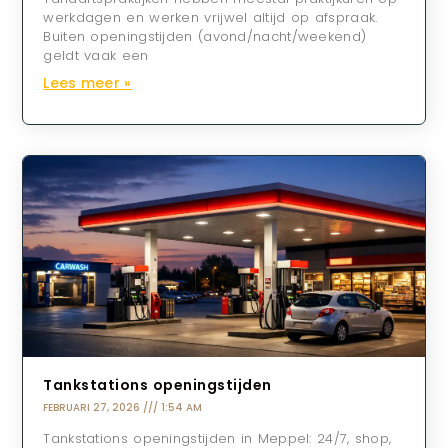
werkdagen en werken vrijwel altijd op afspraak.
Buiten openingstijden (avond/nacht/weekend)
geldt vaak een
Lees meer »
Tankstations openingstijden
FEBRUARI 27, 2026
1:54 AM
Tankstations openingstijden in Meppel: 24/7, shop,