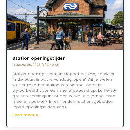
Station openingstijden
FEBRUARI 26, 2026
6:42 AM
Station openingstijden in Meppel: winkels, services
in de buurt & wat is vandaag open? Wil je weten
wat er rond het station van Meppel open is—
bijvoorbeeld voor een snelle boodschap, koffie-to-
go, een servicepunt of een winkel die je nog even
mee wilt pakken? In en rondom stationsgebieden
lopen openingstijden vaak
Lees meer »