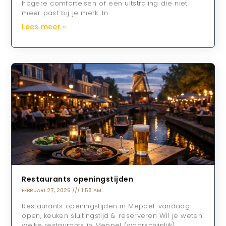
hogere comforteisen of een uitstraling die niet
meer past bij je merk. In
Lees meer »
Restaurants openingstijden
FEBRUARI 27, 2026
1:58 AM
Restaurants openingstijden in Meppel: vandaag
open, keuken sluitingstijd & reserveren Wil je weten
welke restaurants in Meppel (waarschijnlijk)