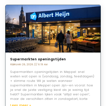
Supermarkten openingstijden
FEBRUARI 26, 2026
6:19 AM
Supermarkten openingstijden in Meppel: snel
weten wat open is (vandaag, zondag, feestdagen)
+ slimme route Wil je weten wanneer
supermarkten in Meppel open zijn—en vooral: hoe
je snel de juiste vestiging kiest als je weinig tijd
hebt? Supermarkten lijken vaak “altijd wel open”,
maar de verschillen zitten in zondagstart, korte
Lees meer »