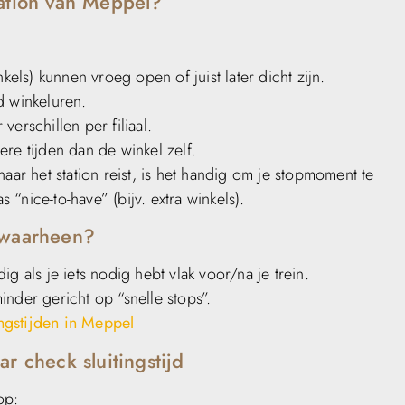
tation van Meppel?
nkels) kunnen vroeg open of juist later dicht zijn.
d winkeluren.
verschillen per filiaal.
ere tijden dan de winkel zelf.
aar het station reist, is het handig om je stopmoment te
s “nice-to-have” (bijv. extra winkels).
 waarheen?
ig als je iets nodig hebt vlak voor/na je trein.
nder gericht op “snelle stops”.
gstijden in Meppel
r check sluitingstijd
op: