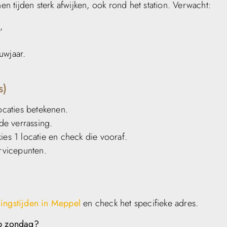
 tijden sterk afwijken, ook rond het station. Verwacht:
,
uwjaar.
s)
locaties betekenen.
de verrassing.
ies 1 locatie en check die vooraf.
ervicepunten.
ngstijden in Meppel
en check het specifieke adres.
op zondag?