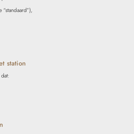
ze “standaard”),
t station
 dat:
en