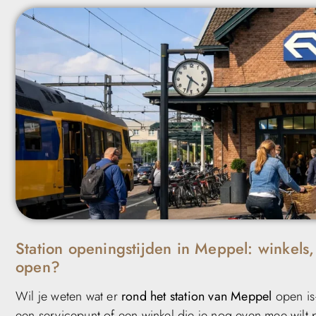
Station openingstijden in Meppel: winkels,
open?
Wil je weten wat er
rond het station van Meppel
open is
een servicepunt of een winkel die je nog even mee wilt