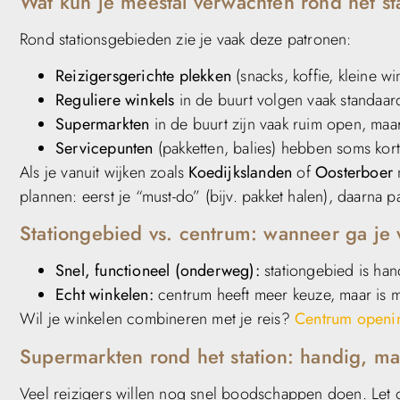
Wat kun je meestal verwachten rond het s
Rond stationsgebieden zie je vaak deze patronen:
Reizigersgerichte plekken
(snacks, koffie, kleine wi
Reguliere winkels
in de buurt volgen vaak standaar
Supermarkten
in de buurt zijn vaak ruim open, maar 
Servicepunten
(pakketten, balies) hebben soms kort
Als je vanuit wijken zoals
Koedijkslanden
of
Oosterboer
n
plannen: eerst je “must-do” (bijv. pakket halen), daarna pa
Stationgebied vs. centrum: wanneer ga je
Snel, functioneel (onderweg):
stationgebied is hand
Echt winkelen:
centrum heeft meer keuze, maar is mi
Wil je winkelen combineren met je reis?
Centrum openin
Supermarkten rond het station: handig, maa
Veel reizigers willen nog snel boodschappen doen. Let 