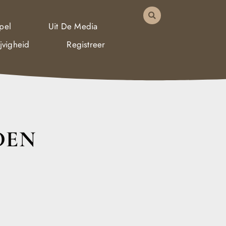
pel
Uit De Media
jvigheid
Registreer
DEN