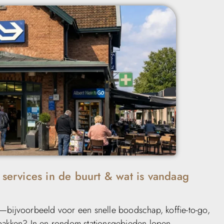
 services in de buurt & wat is vandaag
—bijvoorbeeld voor een snelle boodschap, koffie-to-go,
 pakken? In en rondom stationsgebieden lopen