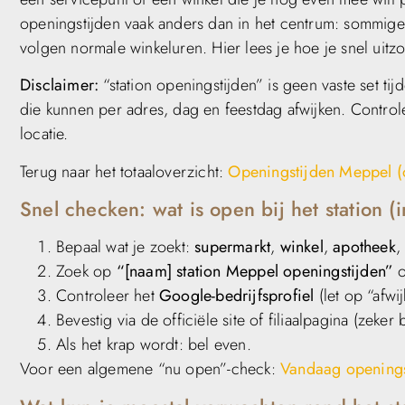
openingstijden vaak anders dan in het centrum: sommige 
volgen normale winkeluren. Hier lees je hoe je snel uitz
Disclaimer:
“station openingstijden” is geen vaste set ti
die kunnen per adres, dag en feestdag afwijken. Controle
locatie.
Terug naar het totaaloverzicht:
Openingstijden Meppel (
Snel checken: wat is open bij het station (
Bepaal wat je zoekt:
supermarkt
,
winkel
,
apotheek
Zoek op
“[naam] station Meppel openingstijden”
o
Controleer het
Google-bedrijfsprofiel
(let op “afwi
Bevestig via de officiële site of filiaalpagina (zeker 
Als het krap wordt: bel even.
Voor een algemene “nu open”-check:
Vandaag openings