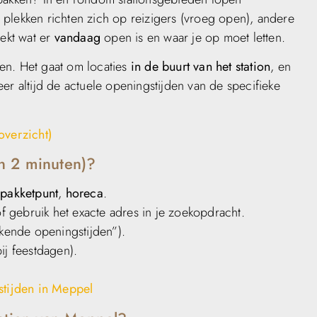
plekken richten zich op reizigers (vroeg open), andere
oekt wat er
vandaag
open is en waar je op moet letten.
jden. Het gaat om locaties
in de buurt van het station
, en
er altijd de actuele openingstijden van de specifieke
overzicht)
in 2 minuten)?
,
pakketpunt
,
horeca
.
f gebruik het exacte adres in je zoekopdracht.
jkende openingstijden”).
bij feestdagen).
tijden in Meppel