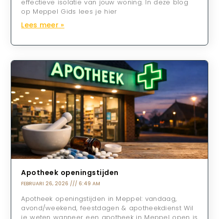
effectieve isolatie van jouw woning. In deze blog
op Meppel Gids lees je hier
Lees meer »
Apotheek openingstijden
FEBRUARI 26, 2026
6:49 AM
Apotheek openingstijden in Meppel: vandaag,
avond/weekend, feestdagen & apotheekdienst Wil
je weten wanneer een apotheek in Meppel open is