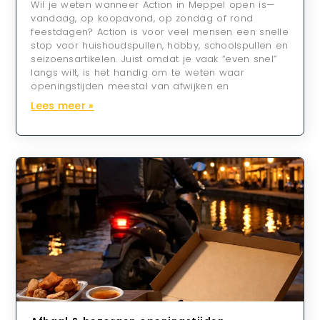
Wil je weten wanneer Action in Meppel open is—
vandaag, op koopavond, op zondag of rond
feestdagen? Action is voor veel mensen een snelle
stop voor huishoudspullen, hobby, schoolspullen en
seizoensartikelen. Juist omdat je vaak “even snel”
langs wilt, is het handig om te weten waar
openingstijden meestal van afwijken en
Lees meer »