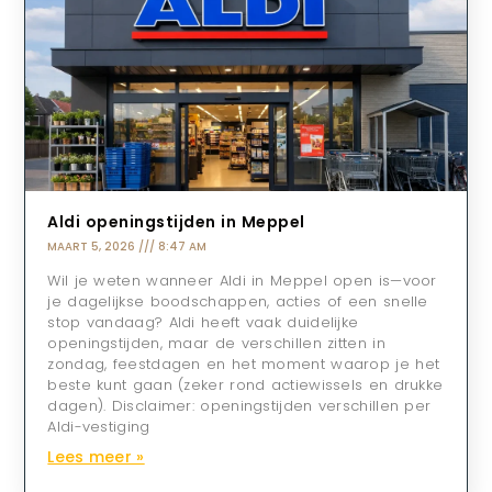
Aldi openingstijden in Meppel
MAART 5, 2026
8:47 AM
Wil je weten wanneer Aldi in Meppel open is—voor
je dagelijkse boodschappen, acties of een snelle
stop vandaag? Aldi heeft vaak duidelijke
openingstijden, maar de verschillen zitten in
zondag, feestdagen en het moment waarop je het
beste kunt gaan (zeker rond actiewissels en drukke
dagen). Disclaimer: openingstijden verschillen per
Aldi-vestiging
Lees meer »