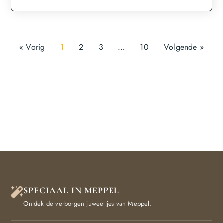
« Vorig
1
2
3
…
10
Volgende »
SPECIAAL IN MEPPEL
Ontdek de verborgen juweeltjes van Meppel.