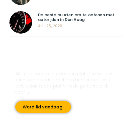
De beste buurten om te oefenen met
autorijden in Den Haag
JULI 25, 2026
Registreer u vandaag nog en start
met publiceren!
Als u op zoek bent naar een platform om uw
kennis en ervaring met een breder publiek te
delen, dan is ons platform de perfecte plek
voor u.
Word lid vandaag!