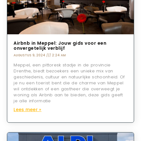
Airbnb in Meppel: Jouw gids voor een
onvergetelijk verblijf
AUGUSTUS 9, 2024
2:24 AM
Meppel, een pittoresk stadje in de provincie
Drenthe, biedt bezoekers een unieke mix van
geschiedenis, cultuur en natuurlijke schoonheid. Of
je nu een toerist bent die de charme van Meppel
wil ontdekken of een gastheer die overweegt je
woning als Airbnb aan te bieden, deze gids geeft
je alle informatie
Lees meer »