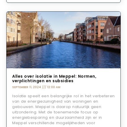
Alles over isolatie in Meppel: Normen,
verplichtingen en subsidies
SEPTEMBER 11, 2024
12:00 AM
Isolatie speelt een belangrijke rol in het verbeteren
van de energiezuinigheid van woningen en
gebouwen. Meppel is daarop natuurlijk geen
uitzondering. Met de toenemende focus op
energiebesparing en duurzaamheid zijn er in
Meppel verschillende mogelijkheden voor