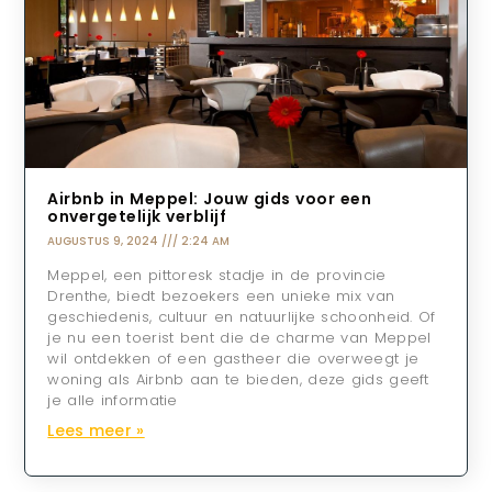
Airbnb in Meppel: Jouw gids voor een
onvergetelijk verblijf
AUGUSTUS 9, 2024
2:24 AM
Meppel, een pittoresk stadje in de provincie
Drenthe, biedt bezoekers een unieke mix van
geschiedenis, cultuur en natuurlijke schoonheid. Of
je nu een toerist bent die de charme van Meppel
wil ontdekken of een gastheer die overweegt je
woning als Airbnb aan te bieden, deze gids geeft
je alle informatie
Lees meer »