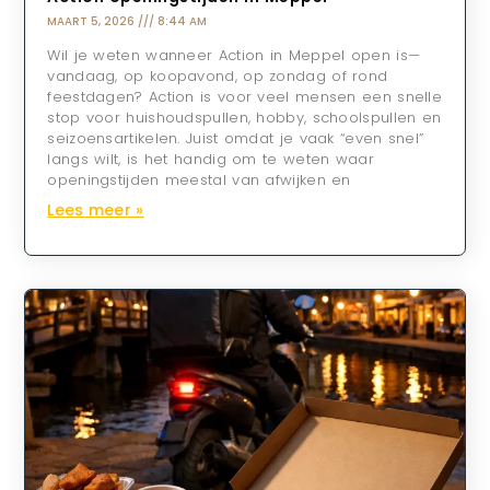
MAART 5, 2026
8:44 AM
Wil je weten wanneer Action in Meppel open is—
vandaag, op koopavond, op zondag of rond
feestdagen? Action is voor veel mensen een snelle
stop voor huishoudspullen, hobby, schoolspullen en
seizoensartikelen. Juist omdat je vaak “even snel”
langs wilt, is het handig om te weten waar
openingstijden meestal van afwijken en
Lees meer »