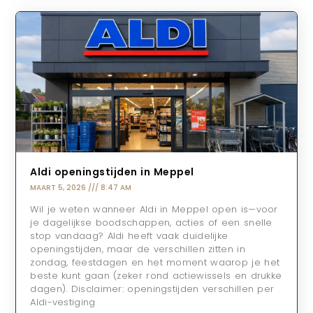
Aldi openingstijden in Meppel
MAART 5, 2026
8:47 AM
Wil je weten wanneer Aldi in Meppel open is—voor
je dagelijkse boodschappen, acties of een snelle
stop vandaag? Aldi heeft vaak duidelijke
openingstijden, maar de verschillen zitten in
zondag, feestdagen en het moment waarop je het
beste kunt gaan (zeker rond actiewissels en drukke
dagen). Disclaimer: openingstijden verschillen per
Aldi-vestiging