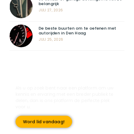
belangrijk
JULI 27, 2026
De beste buurten om te oefenen met
autorijden in Den Haag
JULI 25, 2026
Registreer u vandaag nog en start
met publiceren!
Als u op zoek bent naar een platform om uw
kennis en ervaring met een breder publiek te
delen, dan is ons platform de perfecte plek
voor u.
Word lid vandaag!