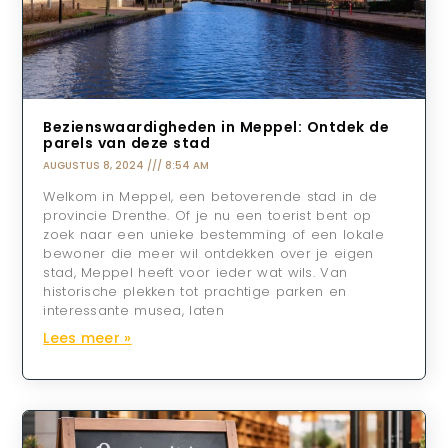
Bezienswaardigheden in Meppel: Ontdek de
parels van deze stad
AUGUSTUS 8, 2024
8:54 AM
Welkom in Meppel, een betoverende stad in de
provincie Drenthe. Of je nu een toerist bent op
zoek naar een unieke bestemming of een lokale
bewoner die meer wil ontdekken over je eigen
stad, Meppel heeft voor ieder wat wils. Van
historische plekken tot prachtige parken en
interessante musea, laten
Lees meer »