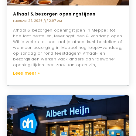
Afhaal & bezorgen openingstijden
FEBRUARI 27, 2026
2:07 AM
Afhaal & bezorgen openingstijden in Meppel: tot
hoe laat bestellen, leveringstijden & vandaag open
Wil je weten tot hoe laat je afhaal kunt bestellen of
wanneer bezorging in Meppel nog loopt—vandaag,
op zondag of rond feestdagen? Afhaal- en
bezorgtijden werken vaak anders dan “gewone”
openingstijden: een zaak kan open zijn,
Lees meer »