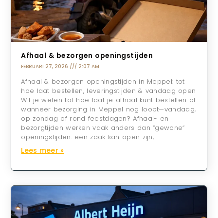
Afhaal & bezorgen openingstijden
FEBRUARI 27, 2026
2:07 AM
Afhaal & bezorgen openingstijden in Meppel: tot
hoe laat bestellen, leveringstijden & vandaag open
Wil je weten tot hoe laat je afhaal kunt bestellen of
wanneer bezorging in Meppel nog loopt—vandaag,
op zondag of rond feestdagen? Afhaal- en
bezorgtijden werken vaak anders dan “gewone”
openingstijden: een zaak kan open zijn,
Lees meer »