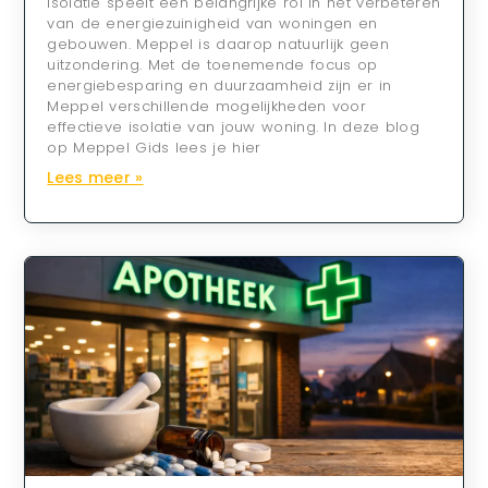
Isolatie speelt een belangrijke rol in het verbeteren
van de energiezuinigheid van woningen en
gebouwen. Meppel is daarop natuurlijk geen
uitzondering. Met de toenemende focus op
energiebesparing en duurzaamheid zijn er in
Meppel verschillende mogelijkheden voor
effectieve isolatie van jouw woning. In deze blog
op Meppel Gids lees je hier
Lees meer »