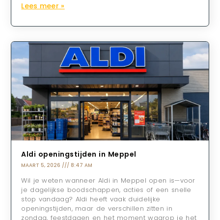
Lees meer »
Aldi openingstijden in Meppel
MAART 5, 2026
8:47 AM
Wil je weten wanneer Aldi in Meppel open is—voor
je dagelijkse boodschappen, acties of een snelle
stop vandaag? Aldi heeft vaak duidelijke
openingstijden, maar de verschillen zitten in
zondag, feestdagen en het moment waarop je het