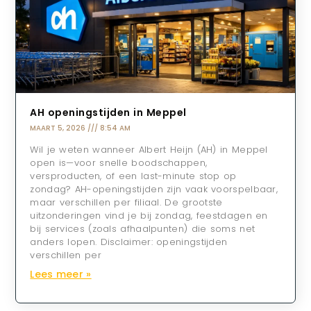
AH openingstijden in Meppel
MAART 5, 2026
8:54 AM
Wil je weten wanneer Albert Heijn (AH) in Meppel
open is—voor snelle boodschappen,
versproducten, of een last-minute stop op
zondag? AH-openingstijden zijn vaak voorspelbaar,
maar verschillen per filiaal. De grootste
uitzonderingen vind je bij zondag, feestdagen en
bij services (zoals afhaalpunten) die soms net
anders lopen. Disclaimer: openingstijden
verschillen per
Lees meer »