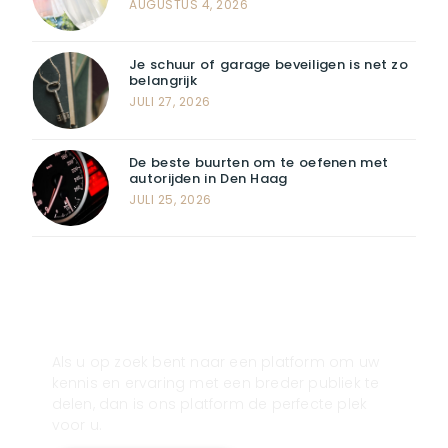
AUGUSTUS 4, 2026
Je schuur of garage beveiligen is net zo
belangrijk
JULI 27, 2026
De beste buurten om te oefenen met
autorijden in Den Haag
JULI 25, 2026
Registreer u vandaag nog en start
met publiceren!
Als u op zoek bent naar een platform om uw
kennis en ervaring met een breder publiek te
delen, dan is ons platform de perfecte plek
voor u.