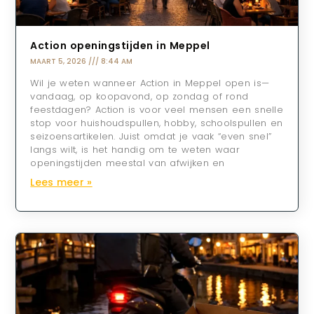
Action openingstijden in Meppel
MAART 5, 2026
8:44 AM
Wil je weten wanneer Action in Meppel open is—
vandaag, op koopavond, op zondag of rond
feestdagen? Action is voor veel mensen een snelle
stop voor huishoudspullen, hobby, schoolspullen en
seizoensartikelen. Juist omdat je vaak “even snel”
langs wilt, is het handig om te weten waar
openingstijden meestal van afwijken en
Lees meer »