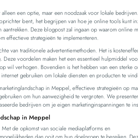
 alleen een optie, maar een noodzaak voor lokale bedrijven
oprichter bent, het begrijpen van hoe je online tools kunt in
ten aantrekken. Deze blogpost zal ingaan op waarom online m
om effectieve strategieën te implementeren.
hte van traditionele advertentiemethoden. Het is kosteneffec
g. Deze voordelen maken het een essentieel hulpmiddel voor
koop wil verhogen. Bovendien is het hebben van een sterke o
internet gebruiken om lokale diensten en producten te vind
 marketinglandschap in Meppel, effectieve strategieën op ma
n gebruiken om hun aanwezigheid te vergroten. We presente
seerde bedrijven om je eigen marketinginspanningen te ins
ndschap in Meppel
. Met de opkomst van sociale mediaplatforms en
 mogelijkheden dan ooit om hun doelgroep te bereiken. De