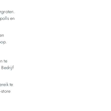
rgroten.
polls en
 en
oop.
n te
 Bedrijf
reik te
-store