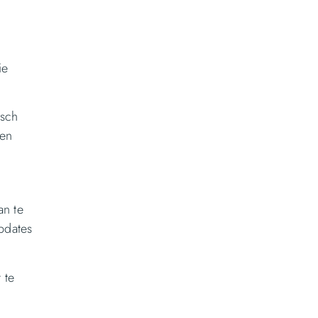
ie
isch
 en
an te
updates
 te