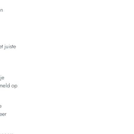
en
t juiste
je
rmeld op
e
eer