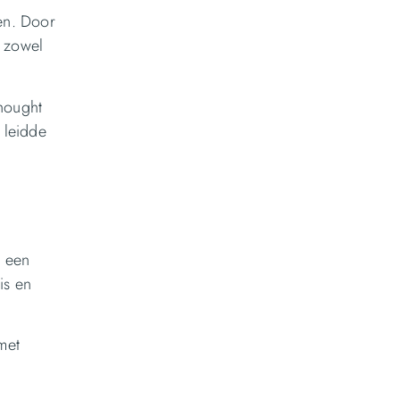
en. Door
n zowel
thought
 leidde
n een
is en
met