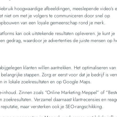
 Gebruik hoogwaardige afbeeldingen, meeslepende video’s 
eet niet om met je volgers te communiceren door snel op
et opbouwen van een loyale gemeenschap rond je merk.
tforms kan ook uitstekende resultaten opleveren. Je kunt je
en gedrag, waardoor je advertenties de juiste mensen op he
bijgelegen klanten willen aantrekken. Het optimaliseren van 
elangrijke stappen. Zorg er eerst voor dat je bedrijf is ve
nen in lokale zoekresultaten en op Google Maps.
te-inhoud. Zinnen zoals “Online Marketing Meppel” of “Best
n zoekresultaten. Verzamel daarnaast klantrecensies en reag
e reputatie, maar versterken ook je SEO-rangschikking.