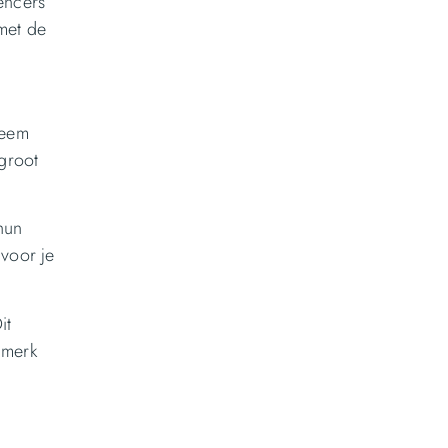
encers
 met de
Neem
groot
hun
voor je
it
 merk