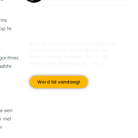
rms
Registreer u vandaag nog
op te
en start met publiceren!
Als u op zoek bent naar een platform
om uw kennis en ervaring met een
breder publiek te delen, dan is ons
goritmes
platform de perfecte plek voor u.
atste
Word lid vandaag!
je een
n met
or