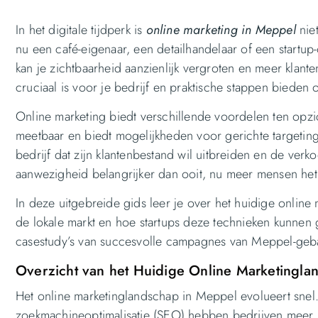
In het digitale tijdperk is
online
marketing in Meppel
niet
nu een café-eigenaar, een detailhandelaar of een startup-
kan je zichtbaarheid aanzienlijk vergroten en meer klan
cruciaal is voor je bedrijf en praktische stappen bieden 
Online marketing biedt verschillende voordelen ten opzic
meetbaar en biedt mogelijkheden voor gerichte targetin
bedrijf dat zijn klantenbestand wil uitbreiden en de ver
aanwezigheid belangrijker dan ooit, nu meer mensen het 
In deze uitgebreide gids leer je over het huidige online
de lokale markt en hoe startups deze technieken kunne
casestudy’s van succesvolle campagnes van Meppel-geba
Overzicht van het Huidige Online Marketingla
Het online marketinglandschap in Meppel evolueert snel
zoekmachineoptimalisatie (SEO) hebben bedrijven meer