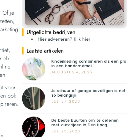
. Of je
zetten,
arketing
Uitgelichte bedrijven
Hier adverteren? Klik hier
tief,
Laatste artikelen
 elk
Kinderkleding combineren als een pro
nline
in een handomdraai
AUGUSTUS 4, 2026
en.
at voor
Je schuur of garage beveiligen is net
ren ook
zo belangrijk
JULI 27, 2026
pireren.
De beste buurten om te oefenen
met autorijden in Den Haag
JULI 25, 2026
ze