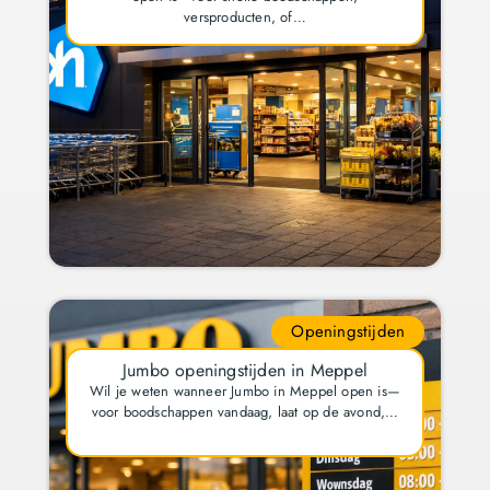
versproducten, of…
Openingstijden
Jumbo openingstijden in Meppel
Wil je weten wanneer Jumbo in Meppel open is—
voor boodschappen vandaag, laat op de avond,…