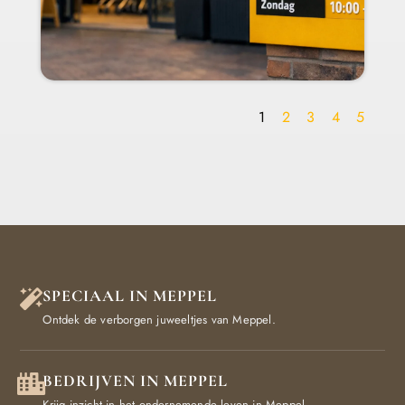
1
2
3
4
5
SPECIAAL IN MEPPEL
Ontdek de verborgen juweeltjes van Meppel.
BEDRIJVEN IN MEPPEL
Krijg inzicht in het ondernemende leven in Meppel.