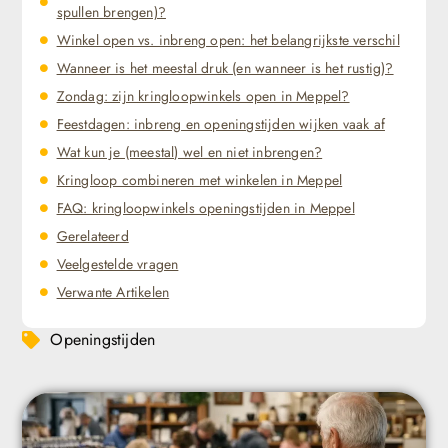
spullen brengen)?
Winkel open vs. inbreng open: het belangrijkste verschil
Wanneer is het meestal druk (en wanneer is het rustig)?
Zondag: zijn kringloopwinkels open in Meppel?
Feestdagen: inbreng en openingstijden wijken vaak af
Wat kun je (meestal) wel en niet inbrengen?
Kringloop combineren met winkelen in Meppel
FAQ: kringloopwinkels openingstijden in Meppel
Gerelateerd
Veelgestelde vragen
Verwante Artikelen
Openingstijden