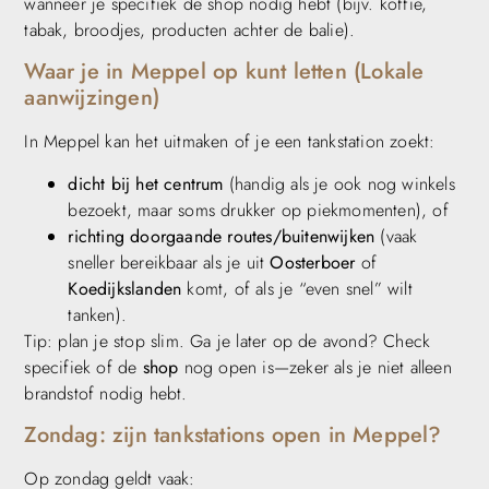
wanneer je specifiek de shop nodig hebt (bijv. koffie,
tabak, broodjes, producten achter de balie).
Waar je in Meppel op kunt letten (Lokale
aanwijzingen)
In Meppel kan het uitmaken of je een tankstation zoekt:
dicht bij het centrum
(handig als je ook nog winkels
bezoekt, maar soms drukker op piekmomenten), of
richting doorgaande routes/buitenwijken
(vaak
sneller bereikbaar als je uit
Oosterboer
of
Koedijkslanden
komt, of als je “even snel” wilt
tanken).
Tip: plan je stop slim. Ga je later op de avond? Check
specifiek of de
shop
nog open is—zeker als je niet alleen
brandstof nodig hebt.
Zondag: zijn tankstations open in Meppel?
Op zondag geldt vaak: