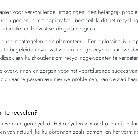
pier voor verschillende uitdagingen. Een belangrijk proble
rden gemengd met papierafval, bemoeilijkt dit het recyclin
nde educatie- en bewustwordingscampagnes.
llende maatregelen geïmplementeerd. Een oplossing is het 
rs te begeleiden over wat wel en niet gerecycled kan worde
 feedback aan huishoudens om recyclinggewoonten te verbete
 te overwinnen en zorgen voor het voortdurende succes va
n zich aan te passen aan nieuwe problemen, kan de stad haar
.
m te recyclen?
kan worden gerecycled. Het recyclen van oud papier is belan
aren van natuurlijke hulpbronnen zoals bomen, en het vermi