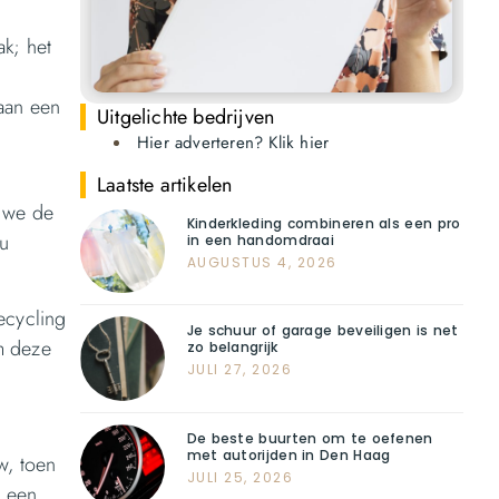
ak; het
aan een
Uitgelichte bedrijven
Hier adverteren? Klik hier
Laatste artikelen
n we de
Kinderkleding combineren als een pro
eu
in een handomdraai
AUGUSTUS 4, 2026
ecycling
Je schuur of garage beveiligen is net
m deze
zo belangrijk
JULI 27, 2026
De beste buurten om te oefenen
met autorijden in Den Haag
w, toen
JULI 25, 2026
t een