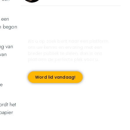
n een
Registreer u vandaag nog
en begon
en start met publiceren!
Als u op zoek bent naar een platform
ng van
om uw kennis en ervaring met een
breder publiek te delen, dan is ons
van
platform de perfecte plek voor u.
Word lid vandaag!
le
ordt het
 papier