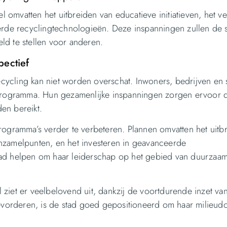
omvatten het uitbreiden van educatieve initiatieven, het v
eerde recyclingtechnologieën. Deze inspanningen zullen de 
ld te stellen voor anderen.
ectief
ycling kan niet worden overschat. Inwoners, bedrijven en
 programma. Hun gezamenlijke inspanningen zorgen ervoor d
den bereikt.
rogramma’s verder te verbeteren. Plannen omvatten het uitb
l inzamelpunten, en het investeren in geavanceerde
tad helpen om haar leiderschap op het gebied van duurzaa
ziet er veelbelovend uit, dankzij de voortdurende inzet va
orderen, is de stad goed gepositioneerd om haar milieudo