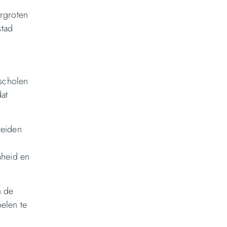
ergroten
stad
 scholen
at
reiden
mheid en
n de
elen te