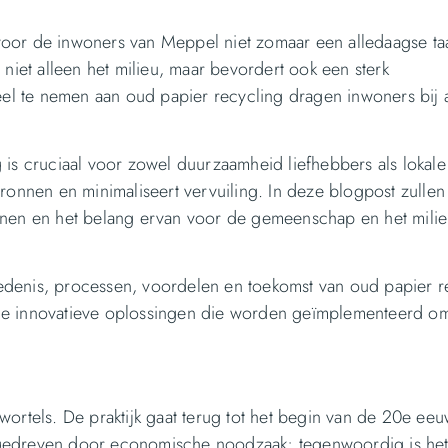
 voor de inwoners van Meppel niet zomaar een alledaagse ta
 niet alleen het milieu, maar bevordert ook een sterk
l te nemen aan oud papier recycling dragen inwoners bij 
 is cruciaal voor zowel duurzaamheid liefhebbers als lokale
bronnen en minimaliseert vervuiling. In deze blogpost zulle
nnen en het belang ervan voor de gemeenschap en het mili
edenis, processen, voordelen en toekomst van oud papier r
 de innovatieve oplossingen die worden geïmplementeerd o
ortels. De praktijk gaat terug tot het begin van de 20e eeu
 gedreven door economische noodzaak; tegenwoordig is he