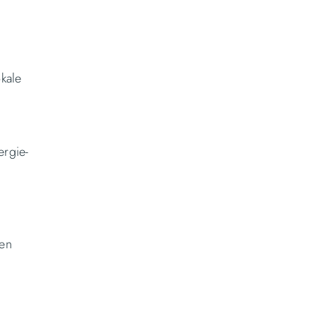
kale
ergie-
len