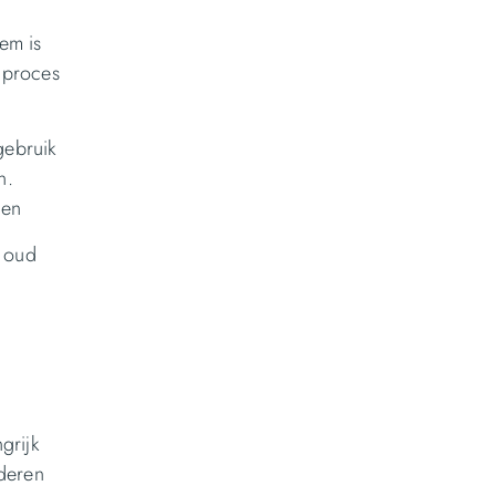
em is
gproces
gebruik
n.
ren
n oud
grijk
nderen