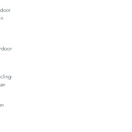
 door
in
ardoor
cling-
kan
en