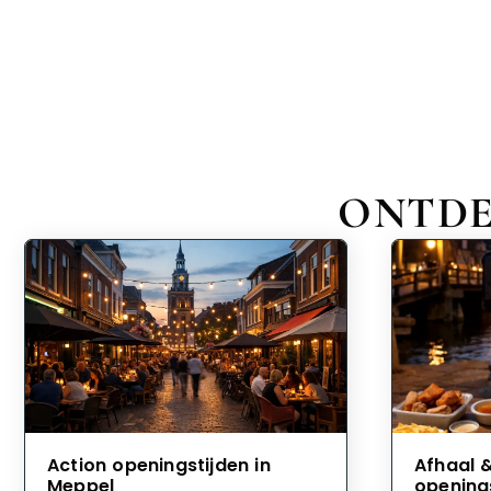
ONTDE
Action openingstijden in
Afhaal 
Meppel
opening