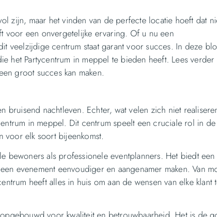
 zijn, maar het vinden van de perfecte locatie hoeft dat nie
ft voor een onvergetelijke ervaring. Of u nu een
, dit veelzijdige centrum staat garant voor succes. In deze bl
ie het Partycentrum in meppel te bieden heeft. Lees verder
een groot succes kan maken.
n bruisend nachtleven. Echter, wat velen zich niet realiseren
entrum in meppel. Dit centrum speelt een cruciale rol in de
 voor elk soort bijeenkomst.
le bewoners als professionele eventplanners. Het biedt een
 van een evenement eenvoudiger en aangenamer maken. Van 
centrum heeft alles in huis om aan de wensen van elke klant 
 opgebouwd voor kwaliteit en betrouwbaarheid. Het is de go