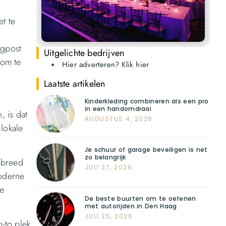
t te
ogpost
Uitgelichte bedrijven
 om te
Hier adverteren? Klik hier
Laatste artikelen
Kinderkleding combineren als een pro
in een handomdraai
, is dat
AUGUSTUS 4, 2026
 lokale
Je schuur of garage beveiligen is net
zo belangrijk
 breed
JULI 27, 2026
moderne
te
De beste buurten om te oefenen
met autorijden in Den Haag
JULI 25, 2026
-to plek