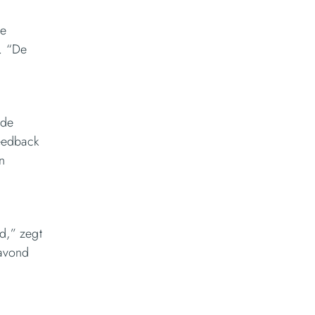
ge
. “De
 de
feedback
n
d,” zegt
 avond