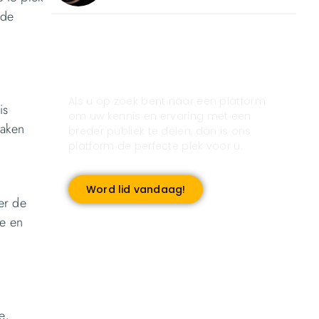
 de
Registreer u vandaag nog
en start met publiceren!
Als u op zoek bent naar een platform
is
om uw kennis en ervaring met een
maken
breder publiek te delen, dan is ons
platform de perfecte plek voor u.
Word lid vandaag!
er de
le en
e,