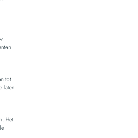
uw
enten
n tot
e laten
n. Het
le
n