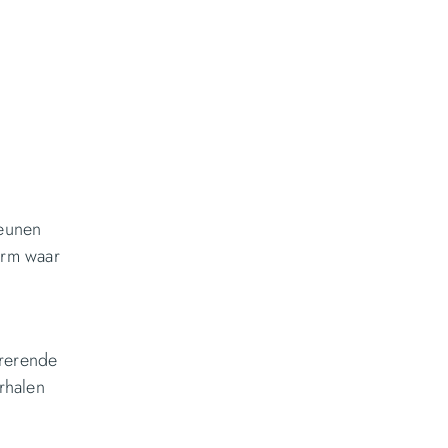
teunen
orm waar
irerende
rhalen