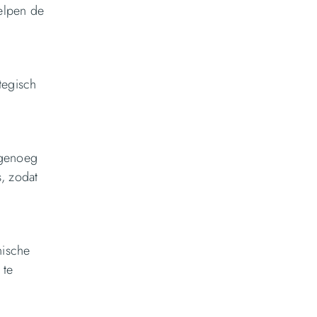
helpen de
ategisch
l genoeg
s, zodat
nische
 te