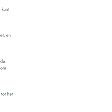
 kunt
et, en
 de
n om
tot het
n