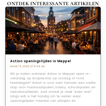
ONTDEK INTERESSANTE ARTIKELEN
Action openingstijden in Meppel
MAART 5, 2026
8:44 AM
Wil je weten wanneer Action in Meppel open is—
vandaag, op koopavond, op zondag of rond
feestdagen? Action is voor veel mensen een snelle
stop voor huishoudspullen, hobby, schoolspullen en
seizoensartikelen. Juist omdat je vaak “even snel”
langs wilt, is het handig om te weten waar
openingstijden meestal van afwijken en