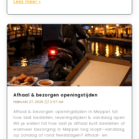
Lees meer »
Afhaal & bezorgen openingstijden
FEBRUARI 27, 2026
2:07 AM
Afhaal & bezorgen openingstijden in Meppel: tot
hoe laat bestellen, leveringstijden & vandaag open
Wil je weten tot hoe laat je afhaal kunt bestellen of
wanneer bezorging in Meppel nog loopt—vandaag,
op zondag of rond feestdagen? Afhaal- en