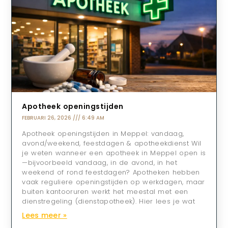
Apotheek openingstijden
FEBRUARI 26, 2026
6:49 AM
Apotheek openingstijden in Meppel: vandaag,
avond/weekend, feestdagen & apotheekdienst Wil
je weten wanneer een apotheek in Meppel open is
—bijvoorbeeld vandaag, in de avond, in het
weekend of rond feestdagen? Apotheken hebben
vaak reguliere openingstijden op werkdagen, maar
buiten kantooruren werkt het meestal met een
dienstregeling (dienstapotheek). Hier lees je wat
Lees meer »