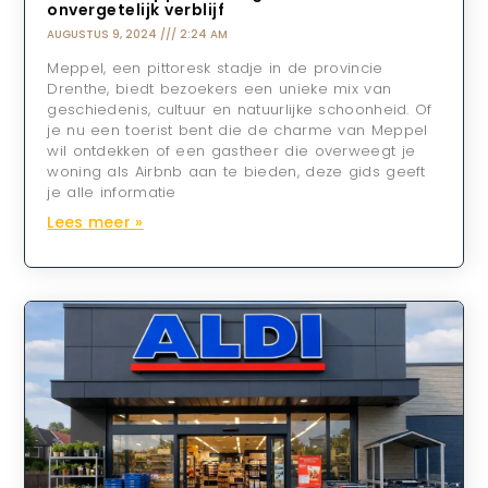
onvergetelijk verblijf
AUGUSTUS 9, 2024
2:24 AM
Meppel, een pittoresk stadje in de provincie
Drenthe, biedt bezoekers een unieke mix van
geschiedenis, cultuur en natuurlijke schoonheid. Of
je nu een toerist bent die de charme van Meppel
wil ontdekken of een gastheer die overweegt je
woning als Airbnb aan te bieden, deze gids geeft
je alle informatie
Lees meer »