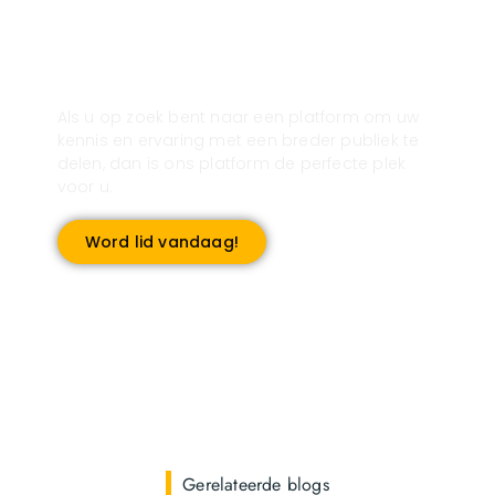
Registreer u vandaag nog en start
met publiceren!
Als u op zoek bent naar een platform om uw
kennis en ervaring met een breder publiek te
delen, dan is ons platform de perfecte plek
voor u.
Word lid vandaag!
Gerelateerde blogs