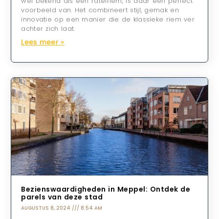
wel bekend als een ratelriem, is daar een perfect
voorbeeld van. Het combineert stijl, gemak en
innovatie op een manier die de klassieke riem ver
achter zich laat.
Lees meer »
Bezienswaardigheden in Meppel: Ontdek de
parels van deze stad
AUGUSTUS 8, 2024
8:54 AM