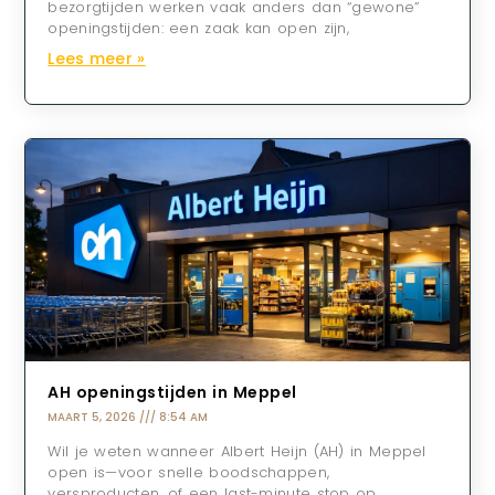
bezorgtijden werken vaak anders dan “gewone”
openingstijden: een zaak kan open zijn,
Lees meer »
AH openingstijden in Meppel
MAART 5, 2026
8:54 AM
Wil je weten wanneer Albert Heijn (AH) in Meppel
open is—voor snelle boodschappen,
versproducten, of een last-minute stop op