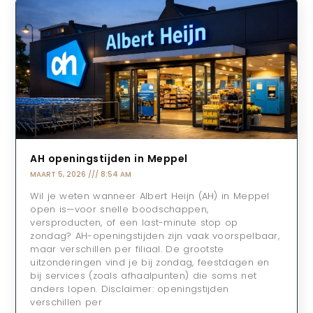
AH openingstijden in Meppel
MAART 5, 2026
8:54 AM
Wil je weten wanneer Albert Heijn (AH) in Meppel
open is—voor snelle boodschappen,
versproducten, of een last-minute stop op
zondag? AH-openingstijden zijn vaak voorspelbaar,
maar verschillen per filiaal. De grootste
uitzonderingen vind je bij zondag, feestdagen en
bij services (zoals afhaalpunten) die soms net
anders lopen. Disclaimer: openingstijden
verschillen per