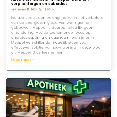
verplichtingen en subsidies
SEPTEMBER 11, 2024
12:00 AM
Isolatie speelt een belangrijke rol in het verbeteren
van de energiezuinigheid van woningen en
gebouwen. Meppel is daarop natuurlijk geen
uitzondering. Met de toenemende focus op
energiebesparing en duurzaamheid zijn er in
Meppel verschillende mogelijkheden voor
effectieve isolatie van jouw woning. In deze blog
op Meppel Gids lees je hier
Lees meer »