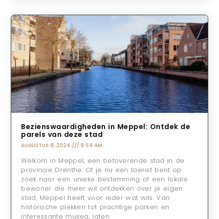
Bezienswaardigheden in Meppel: Ontdek de
parels van deze stad
AUGUSTUS 8, 2024
8:54 AM
Welkom in Meppel, een betoverende stad in de
provincie Drenthe. Of je nu een toerist bent op
zoek naar een unieke bestemming of een lokale
bewoner die meer wil ontdekken over je eigen
stad, Meppel heeft voor ieder wat wils. Van
historische plekken tot prachtige parken en
interessante musea, laten