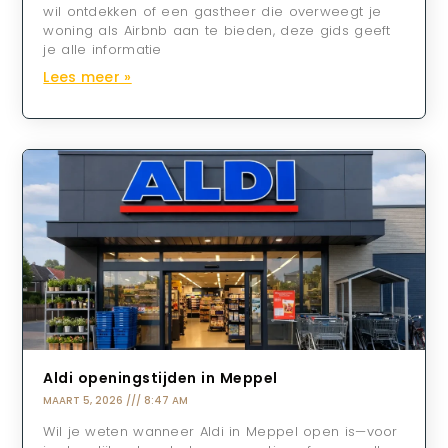
wil ontdekken of een gastheer die overweegt je
woning als Airbnb aan te bieden, deze gids geeft
je alle informatie
Lees meer »
Aldi openingstijden in Meppel
MAART 5, 2026
8:47 AM
Wil je weten wanneer Aldi in Meppel open is—voor