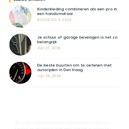
Kinderkleding combineren als een pro in
een handomdraai
AUGUSTUS 4, 2026
Je schuur of garage beveiligen is net zo
belangrijk
JULI 27, 2026
De beste buurten om te oefenen met
autorijden in Den Haag
JULI 25, 2026
Registreer u vandaag nog en start
met publiceren!
Als u op zoek bent naar een platform om uw
kennis en ervaring met een breder publiek te