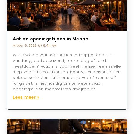
Action openingstijden in Meppel
MAART 5, 2026
8:44 AM
Wil je weten wanneer Action in Meppel open is—
vandaag, op koopavond, op zondag of rond
feestdagen? Action is voor veel mensen een snelle
stop voor huishoudspullen, hobby, schoolspullen en
seizoensartikelen. Juist omdat je vaak “even snel”
langs wilt, is het handig om te weten waar
openingstijden meestal van afwijken en
Lees meer »