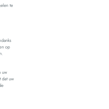
elen te
ndanks
zen op
n.
n uw
t dat uw
de