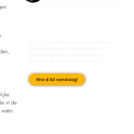
gen
Registreer u vandaag nog
en start met publiceren!
n
Als u op zoek bent naar een platform
om uw kennis en ervaring met een
den,
breder publiek te delen, dan is ons
platform de perfecte plek voor u.
Word lid vandaag!
ijke
da in de
 water.