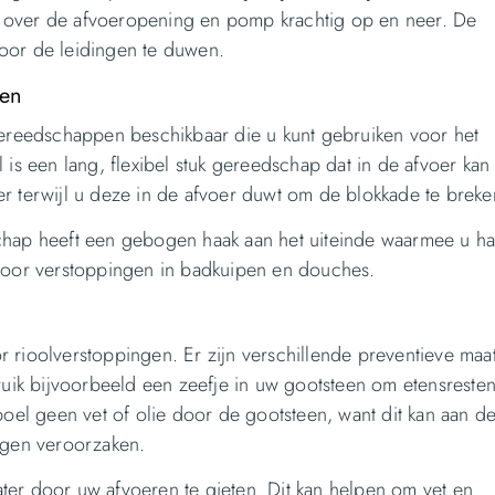
per over de afvoeropening en pomp krachtig op en neer. De
oor de leidingen te duwen.
pen
gereedschappen beschikbaar die u kunt gebruiken voor het
 is een lang, flexibel stuk gereedschap dat in de afvoer ka
r terwijl u deze in de afvoer duwt om de blokkade te breke
chap heeft een gebogen haak aan het uiteinde waarmee u h
ig voor verstoppingen in badkuipen en douches.
 rioolverstoppingen. Er zijn verschillende preventieve maa
ik bijvoorbeeld een zeefje in uw gootsteen om etensreste
poel geen vet of olie door de gootsteen, want dit kan aan d
ngen veroorzaken.
ter door uw afvoeren te gieten. Dit kan helpen om vet en