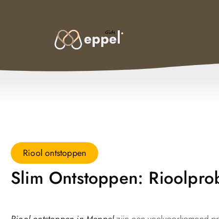
Riool ontstoppen
Slim Ontstoppen: Rioolpro
Riool ontstoppen in Meppel
zijn een veelvoorkomend pro