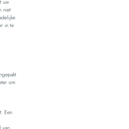
it uw
n niet
delijke
r in te
angepakt
ieter om
t. Een
l van