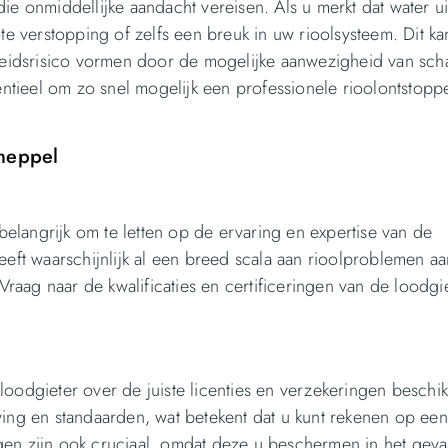
ie onmiddellijke aandacht vereisen. Als u merkt dat water u
te verstopping of zelfs een breuk in uw rioolsysteem. Dit ka
idsrisico vormen door de mogelijke aanwezigheid van scha
entieel om zo snel mogelijk een professionele rioolontstoppe
 meppel
 belangrijk om te letten op de ervaring en expertise van de
eeft waarschijnlijk al een breed scala aan rioolproblemen a
 Vraag naar de kwalificaties en certificeringen van de loodg
oodgieter over de juiste licenties en verzekeringen beschik
ving en standaarden, wat betekent dat u kunt rekenen op een
gen zijn ook cruciaal, omdat deze u beschermen in het geva