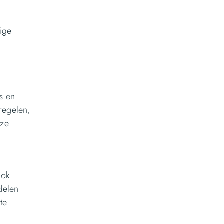
tige
s en
regelen,
eze
ook
ddelen
te