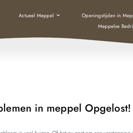
Actueel Meppel
Openingstijden in Mep
Meppelse Bedri
blemen in meppel Opgelost!
bleem in veel huizen. Of het nu gaat om een verstopping 