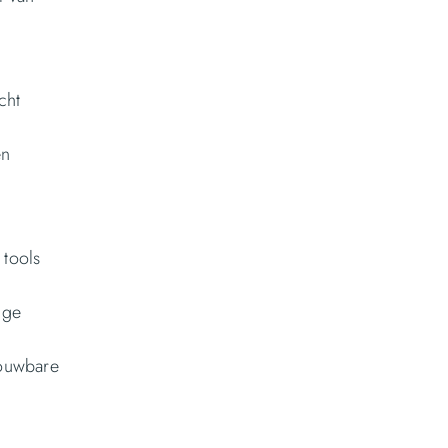
cht
en
 tools
ige
rouwbare