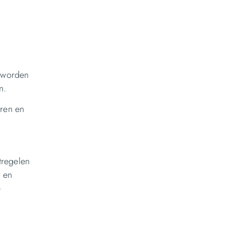
n worden
n.
aren en
tregelen
n en
e