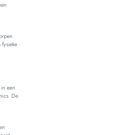
pen
worpen
 fysieke
 in een
nics. De
ten