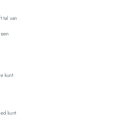
 tal van
 een
e kunt
oed kunt