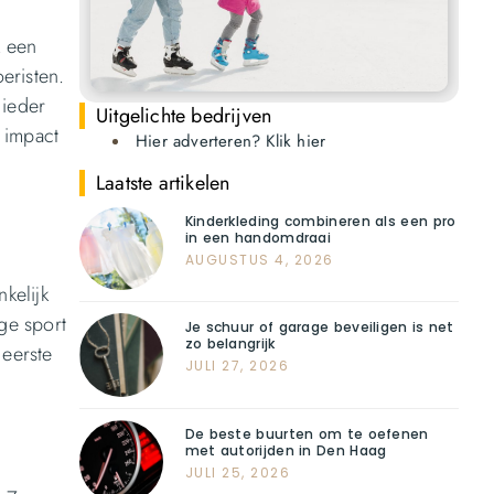
k een
eristen.
 ieder
Uitgelichte bedrijven
 impact
Hier adverteren? Klik hier
Laatste artikelen
Kinderkleding combineren als een pro
in een handomdraai
AUGUSTUS 4, 2026
kelijk
ge sport
Je schuur of garage beveiligen is net
zo belangrijk
 eerste
JULI 27, 2026
De beste buurten om te oefenen
met autorijden in Den Haag
JULI 25, 2026