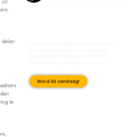
. Zo
ers.
Registreer u vandaag nog
en start met publiceren!
e delen
Als u op zoek bent naar een platform
om uw kennis en ervaring met een
breder publiek te delen, dan is ons
platform de perfecte plek voor u.
Word lid vandaag!
haatsers
eden
ing te
ws,