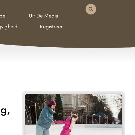
pel
Uit De Media
jvigheid
Registreer
ng,