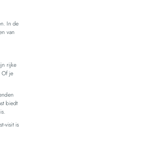
n. In de
ten van
n rijke
 Of je
ienden
st biedt
is.
visit is