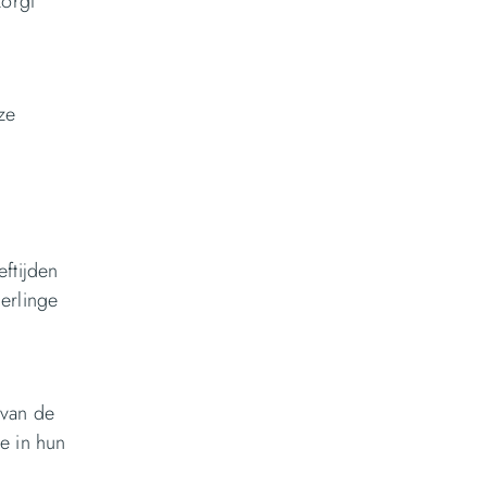
zorgt
ze
eftijden
erlinge
 van de
e in hun