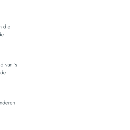
n die
de
d van ’s
 de
inderen