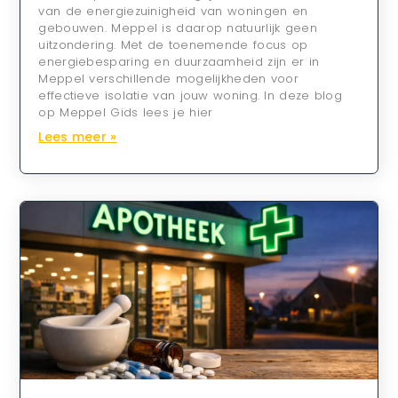
van de energiezuinigheid van woningen en
gebouwen. Meppel is daarop natuurlijk geen
uitzondering. Met de toenemende focus op
energiebesparing en duurzaamheid zijn er in
Meppel verschillende mogelijkheden voor
effectieve isolatie van jouw woning. In deze blog
op Meppel Gids lees je hier
Lees meer »