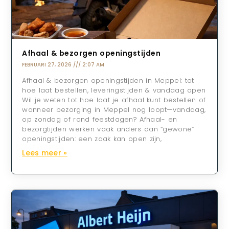
Afhaal & bezorgen openingstijden
FEBRUARI 27, 2026
2:07 AM
Afhaal & bezorgen openingstijden in Meppel: tot
hoe laat bestellen, leveringstijden & vandaag open
Wil je weten tot hoe laat je afhaal kunt bestellen of
wanneer bezorging in Meppel nog loopt—vandaag,
op zondag of rond feestdagen? Afhaal- en
bezorgtijden werken vaak anders dan “gewone”
openingstijden: een zaak kan open zijn,
Lees meer »