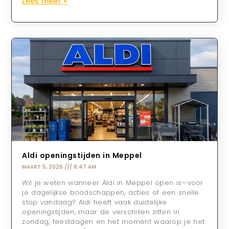
Lees meer »
Aldi openingstijden in Meppel
MAART 5, 2026
8:47 AM
Wil je weten wanneer Aldi in Meppel open is—voor
je dagelijkse boodschappen, acties of een snelle
stop vandaag? Aldi heeft vaak duidelijke
openingstijden, maar de verschillen zitten in
zondag, feestdagen en het moment waarop je het