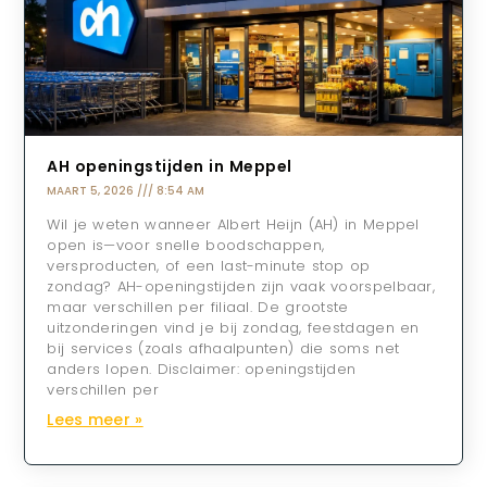
AH openingstijden in Meppel
MAART 5, 2026
8:54 AM
Wil je weten wanneer Albert Heijn (AH) in Meppel
open is—voor snelle boodschappen,
versproducten, of een last-minute stop op
zondag? AH-openingstijden zijn vaak voorspelbaar,
maar verschillen per filiaal. De grootste
uitzonderingen vind je bij zondag, feestdagen en
bij services (zoals afhaalpunten) die soms net
anders lopen. Disclaimer: openingstijden
verschillen per
Lees meer »