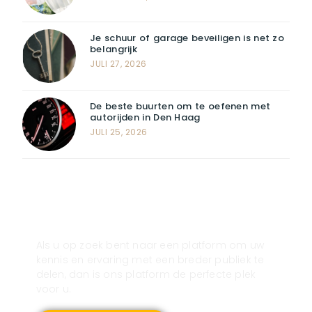
Je schuur of garage beveiligen is net zo
belangrijk
JULI 27, 2026
De beste buurten om te oefenen met
autorijden in Den Haag
JULI 25, 2026
Registreer u vandaag nog en start
met publiceren!
Als u op zoek bent naar een platform om uw
kennis en ervaring met een breder publiek te
delen, dan is ons platform de perfecte plek
voor u.