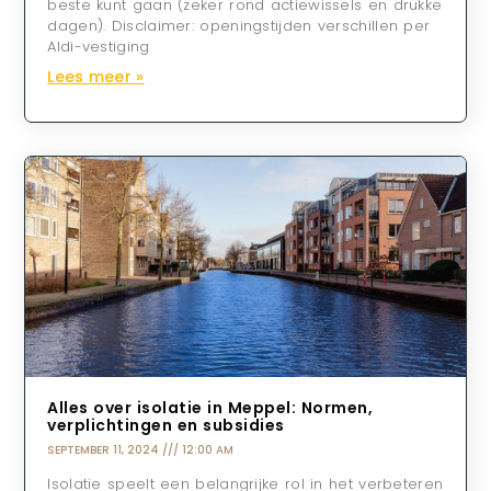
beste kunt gaan (zeker rond actiewissels en drukke
dagen). Disclaimer: openingstijden verschillen per
Aldi-vestiging
Lees meer »
Alles over isolatie in Meppel: Normen,
verplichtingen en subsidies
SEPTEMBER 11, 2024
12:00 AM
Isolatie speelt een belangrijke rol in het verbeteren