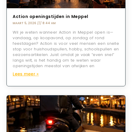
Action openingstijden in Meppel
MAART 5, 2026
8:44 AM
Wil je weten wanneer Action in Meppel open is—
vandaag, op koopavond, op zondag of rond
feestdagen? Action is voor veel mensen een snelle
stop voor huishoudspullen, hobby, schoolspullen en
seizoensartikelen. Juist omdat je vaak “even snel”
langs wilt, is het handig om te weten waar
openingstijden meestal van afwijken en
Lees meer »