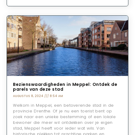
Bezienswaardigheden in Meppel: Ontdek de
parels van deze stad
AUGUSTUS 8, 2024
8:54 AM
Welkom in Meppel, een betoverende stad in de
provincie Drenthe. Of je nu een toerist bent op
zoek naar een unieke bestemming of een lokale
bewoner die meer wil ontdekken over je eigen
stad, Meppel heeft voor ieder wat wils. Van
historische plekken tot prachtige parken en