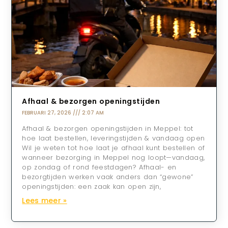
Afhaal & bezorgen openingstijden
FEBRUARI 27, 2026
2:07 AM
Afhaal & bezorgen openingstijden in Meppel: tot
hoe laat bestellen, leveringstijden & vandaag open
Wil je weten tot hoe laat je afhaal kunt bestellen of
wanneer bezorging in Meppel nog loopt—vandaag,
op zondag of rond feestdagen? Afhaal- en
bezorgtijden werken vaak anders dan “gewone”
openingstijden: een zaak kan open zijn,
Lees meer »