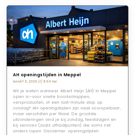
AH openingstijden in Meppel
MAART 5, 2026
8:54 AM
Wil je weten wanneer Albert Heijn (AH) in Meppel
open is—voor snelle boodschappen,
versproducten, of een last-minute stop op
zondag? AH-openingstijden zijn vaak voorspelbaar,
maar verschillen per filiaal. De grootste
uitzonderingen vind je bij zondag, feestdagen en
bij services (zoals afhaalpunten) die soms net
anders lopen. Disclaimer: openingstijden