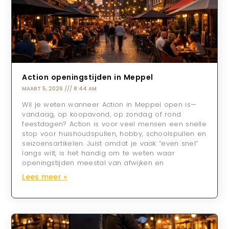
Action openingstijden in Meppel
MAART 5, 2026
8:44 AM
Wil je weten wanneer Action in Meppel open is—
vandaag, op koopavond, op zondag of rond
feestdagen? Action is voor veel mensen een snelle
stop voor huishoudspullen, hobby, schoolspullen en
seizoensartikelen. Juist omdat je vaak “even snel”
langs wilt, is het handig om te weten waar
openingstijden meestal van afwijken en
Lees meer »