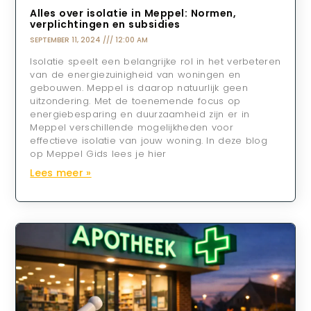
Alles over isolatie in Meppel: Normen,
verplichtingen en subsidies
SEPTEMBER 11, 2024
12:00 AM
Isolatie speelt een belangrijke rol in het verbeteren
van de energiezuinigheid van woningen en
gebouwen. Meppel is daarop natuurlijk geen
uitzondering. Met de toenemende focus op
energiebesparing en duurzaamheid zijn er in
Meppel verschillende mogelijkheden voor
effectieve isolatie van jouw woning. In deze blog
op Meppel Gids lees je hier
Lees meer »