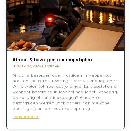
Afhaal & bezorgen openingstijden
FEBRUARI 27, 2026
2:07 AM
Afhaal & bezorgen openingstijden in Meppel: tot
hoe laat bestellen, leveringstijden & vandaag open
Wil je weten tot hoe laat je afhaal kunt bestellen of
wanneer bezorging in Meppel nog loopt—vandaag,
op zondag of rond feestdagen? Afhaal- en
bezorgtijden werken vaak anders dan “gewone”
openingstijden: een zaak kan open zijn,
Lees meer »