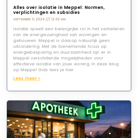
Alles over isolatie in Meppel: Normen,
verplichtingen en subsidies
SEPTEMBER 11, 2024
12:00 AM
Isolatie speelt een belangrijke rol in het verbeteren
van de energiezuinigheid van woningen en
gebouwen. Meppel is daarop natuurlijk geen
uitzondering. Met de toenemende focus op
energiebesparing en duurzaamheid zijn er in
Meppel verschillende mogelijkheden voor
effectieve isolatie van jouw woning. In deze blog
op Meppel Gids lees je hier
Lees meer »