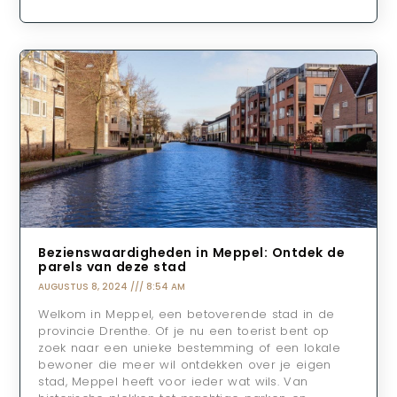
Bezienswaardigheden in Meppel: Ontdek de
parels van deze stad
AUGUSTUS 8, 2024
8:54 AM
Welkom in Meppel, een betoverende stad in de
provincie Drenthe. Of je nu een toerist bent op
zoek naar een unieke bestemming of een lokale
bewoner die meer wil ontdekken over je eigen
stad, Meppel heeft voor ieder wat wils. Van