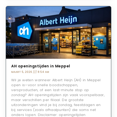
AH openingstijden in Meppel
MAART 5, 2026
8:54 AM
Wil je weten wanneer Albert Heijn (AH) in Meppel
open is—voor snelle boodschappen,
versproducten, of een last-minute stop op
zondag? AH-openingstijden zijn vaak voorspelbaar,
maar verschillen per filiaal. De grootste
uitzonderingen vind je bij zondag, feestdagen en
bij services (zoals afhaalpunten) die soms net
anders lopen. Disclaimer: openingstijden