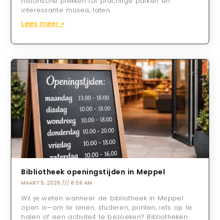
historische plekken tot prachtige parken en
interessante musea, laten
Lees meer »
Bibliotheek openingstijden in Meppel
MAART 5, 2026
8:59 AM
Wil je weten wanneer de bibliotheek in Meppel
open is—om te lenen, studeren, printen, iets op te
halen of een activiteit te bezoeken? Bibliotheken