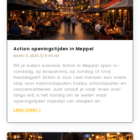
Action openingstijden in Meppel
MAART 5, 2026
8:44 AM
Wil je weten wanneer Action in Meppel open is—
vandaag, op koopavond, op zondag of rond
feestdagen? Action is voor veel mensen een snelle
stop voor huishoudspullen, hobby, schoolspullen en
seizoensartikelen. Juist omdat je vaak “even snel”
langs wilt, is het handig om te weten waar
openingstijden meestal van afwijken en
Lees meer »