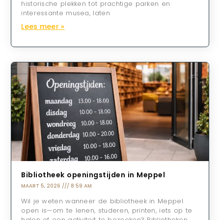
historische plekken tot prachtige parken en
interessante musea, laten
Lees meer »
Bibliotheek openingstijden in Meppel
MAART 5, 2026
8:59 AM
Wil je weten wanneer de bibliotheek in Meppel
open is—om te lenen, studeren, printen, iets op te
halen of een activiteit te bezoeken? Bibliotheken