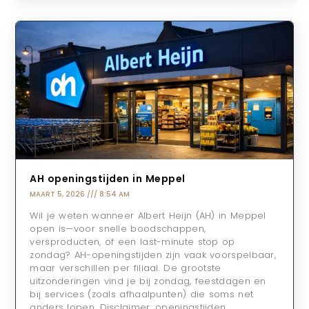
AH openingstijden in Meppel
MAART 5, 2026
8:54 AM
Wil je weten wanneer Albert Heijn (AH) in Meppel
open is—voor snelle boodschappen,
versproducten, of een last-minute stop op
zondag? AH-openingstijden zijn vaak voorspelbaar,
maar verschillen per filiaal. De grootste
uitzonderingen vind je bij zondag, feestdagen en
bij services (zoals afhaalpunten) die soms net
anders lopen. Disclaimer: openingstijden