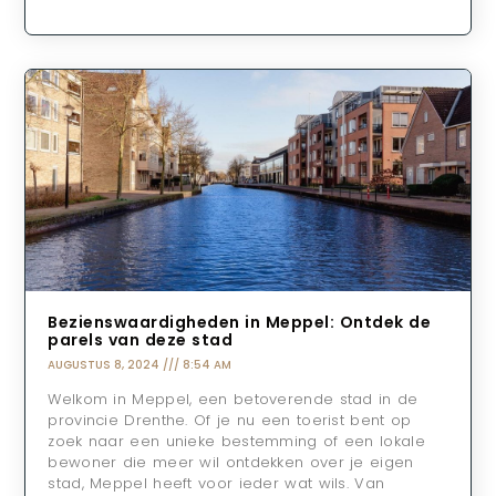
Bezienswaardigheden in Meppel: Ontdek de
parels van deze stad
AUGUSTUS 8, 2024
8:54 AM
Welkom in Meppel, een betoverende stad in de
provincie Drenthe. Of je nu een toerist bent op
zoek naar een unieke bestemming of een lokale
bewoner die meer wil ontdekken over je eigen
stad, Meppel heeft voor ieder wat wils. Van