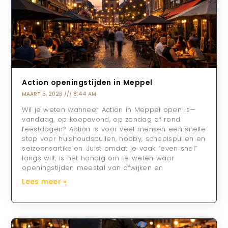
Action openingstijden in Meppel
MAART 5, 2026
8:44 AM
Wil je weten wanneer Action in Meppel open is—
vandaag, op koopavond, op zondag of rond
feestdagen? Action is voor veel mensen een snelle
stop voor huishoudspullen, hobby, schoolspullen en
seizoensartikelen. Juist omdat je vaak “even snel”
langs wilt, is het handig om te weten waar
openingstijden meestal van afwijken en
Lees meer »