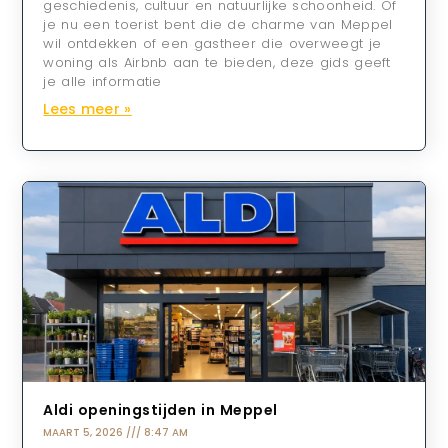
geschiedenis, cultuur en natuurlijke schoonheid. Of
je nu een toerist bent die de charme van Meppel
wil ontdekken of een gastheer die overweegt je
woning als Airbnb aan te bieden, deze gids geeft
je alle informatie
Lees meer »
Aldi openingstijden in Meppel
MAART 5, 2026
8:47 AM