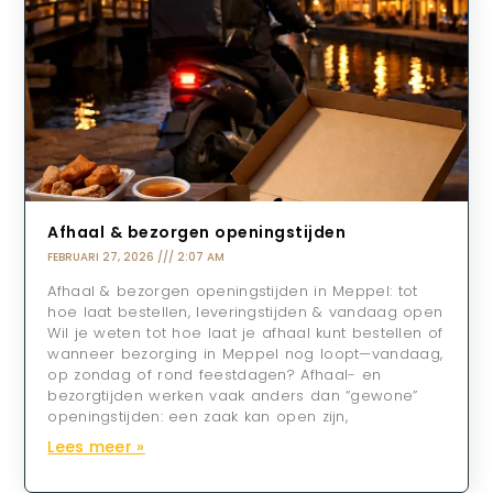
Afhaal & bezorgen openingstijden
FEBRUARI 27, 2026
2:07 AM
Afhaal & bezorgen openingstijden in Meppel: tot
hoe laat bestellen, leveringstijden & vandaag open
Wil je weten tot hoe laat je afhaal kunt bestellen of
wanneer bezorging in Meppel nog loopt—vandaag,
op zondag of rond feestdagen? Afhaal- en
bezorgtijden werken vaak anders dan “gewone”
openingstijden: een zaak kan open zijn,
Lees meer »