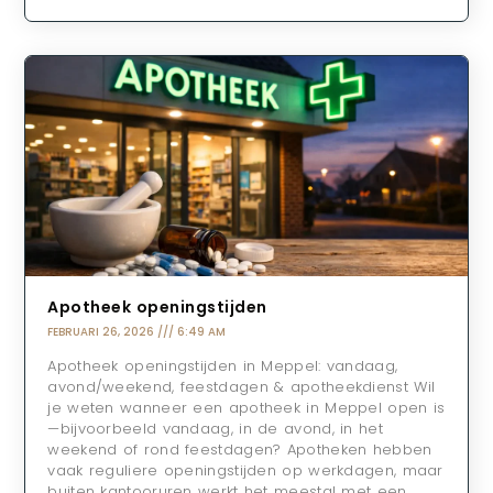
Apotheek openingstijden
FEBRUARI 26, 2026
6:49 AM
Apotheek openingstijden in Meppel: vandaag,
avond/weekend, feestdagen & apotheekdienst Wil
je weten wanneer een apotheek in Meppel open is
—bijvoorbeeld vandaag, in de avond, in het
weekend of rond feestdagen? Apotheken hebben
vaak reguliere openingstijden op werkdagen, maar
buiten kantooruren werkt het meestal met een