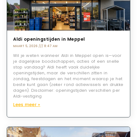
Aldi openingstijden in Meppel
MAART 5, 2026
8:47 AM
Wil je weten wanneer Aldi in Meppel open is—voor
je dagelijkse boodschappen, acties of een snelle
stop vandaag? Aldi heeft vaak duidelijke
openingstijden, maar de verschillen zitten in
zondag, feestdagen en het moment waarop je het
beste kunt gaan (zeker rond actiewissels en drukke
dagen). Disclaimer: openingstijden verschillen per
Aldi-vestiging
Lees meer »