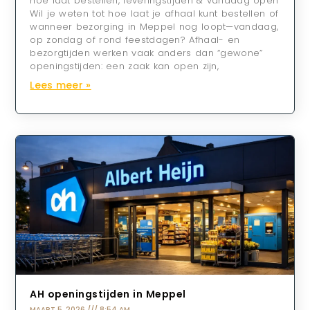
hoe laat bestellen, leveringstijden & vandaag open
Wil je weten tot hoe laat je afhaal kunt bestellen of
wanneer bezorging in Meppel nog loopt—vandaag,
op zondag of rond feestdagen? Afhaal- en
bezorgtijden werken vaak anders dan “gewone”
openingstijden: een zaak kan open zijn,
Lees meer »
AH openingstijden in Meppel
MAART 5, 2026
8:54 AM