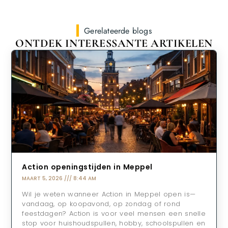
Gerelateerde blogs
ONTDEK INTERESSANTE ARTIKELEN
Action openingstijden in Meppel
MAART 5, 2026
8:44 AM
Wil je weten wanneer Action in Meppel open is—
vandaag, op koopavond, op zondag of rond
feestdagen? Action is voor veel mensen een snelle
stop voor huishoudspullen, hobby, schoolspullen en