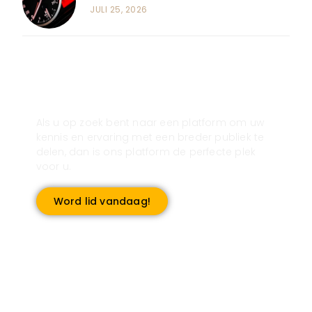
JULI 25, 2026
Registreer u vandaag nog en start
met publiceren!
Als u op zoek bent naar een platform om uw
kennis en ervaring met een breder publiek te
delen, dan is ons platform de perfecte plek
voor u.
Word lid vandaag!