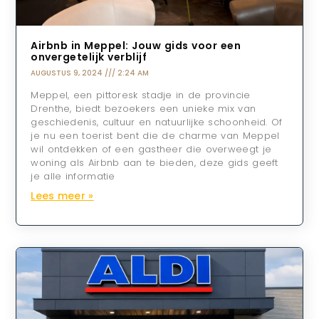
Airbnb in Meppel: Jouw gids voor een
onvergetelijk verblijf
AUGUSTUS 9, 2024
2:24 AM
Meppel, een pittoresk stadje in de provincie
Drenthe, biedt bezoekers een unieke mix van
geschiedenis, cultuur en natuurlijke schoonheid. Of
je nu een toerist bent die de charme van Meppel
wil ontdekken of een gastheer die overweegt je
woning als Airbnb aan te bieden, deze gids geeft
je alle informatie
Lees meer »