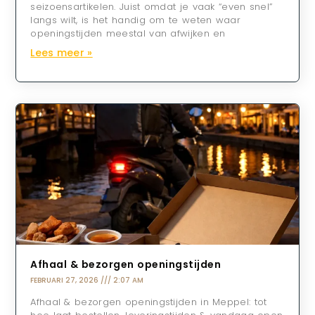
seizoensartikelen. Juist omdat je vaak “even snel”
langs wilt, is het handig om te weten waar
openingstijden meestal van afwijken en
Lees meer »
Afhaal & bezorgen openingstijden
FEBRUARI 27, 2026
2:07 AM
Afhaal & bezorgen openingstijden in Meppel: tot