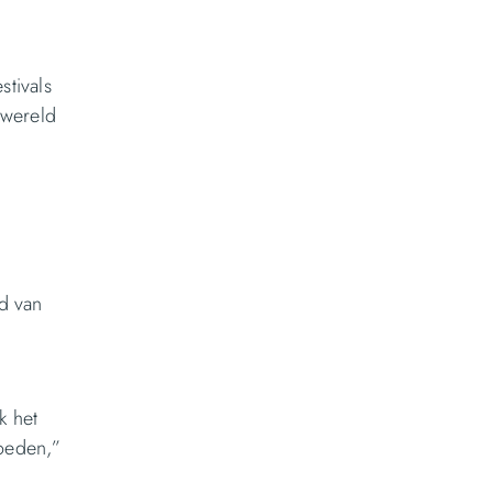
stivals
 wereld
d van
k het
loeden,”