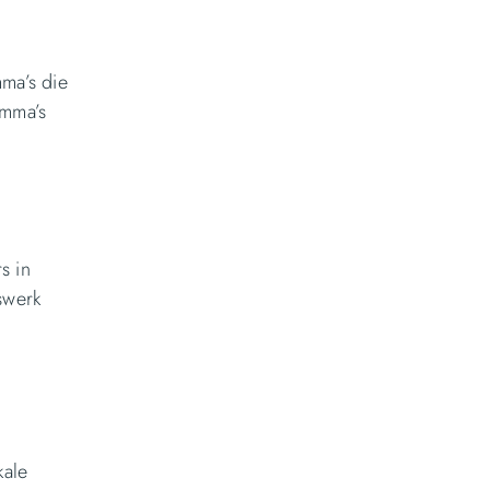
ma’s die
amma’s
s in
swerk
kale