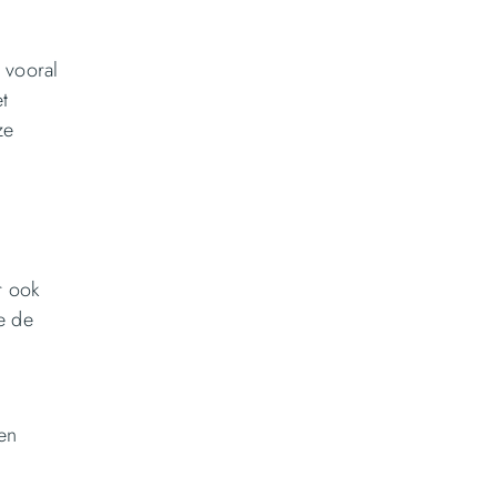
 vooral
t
ze
r ook
e de
en