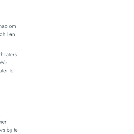
schap om
chil en
theaters
. We
ter te
.
mer
s bij te