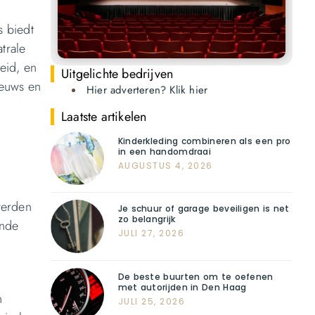
s biedt
trale
eid, en
Uitgelichte bedrijven
ieuws en
Hier adverteren? Klik hier
Laatste artikelen
Kinderkleding combineren als een pro
in een handomdraai
AUGUSTUS 4, 2026
werden
Je schuur of garage beveiligen is net
zo belangrijk
ende
JULI 27, 2026
De beste buurten om te oefenen
met autorijden in Den Haag
n
JULI 25, 2026