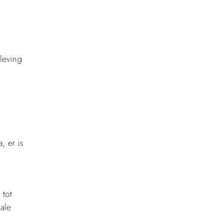
leving
n
, er is
 tot
ale