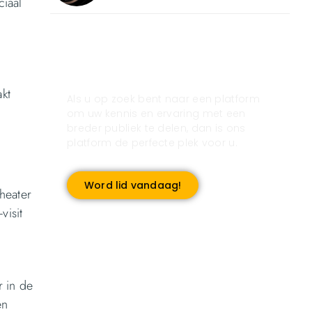
ciaal
Registreer u vandaag nog
en start met publiceren!
akt
Als u op zoek bent naar een platform
om uw kennis en ervaring met een
breder publiek te delen, dan is ons
platform de perfecte plek voor u.
Word lid vandaag!
theater
visit
r in de
en