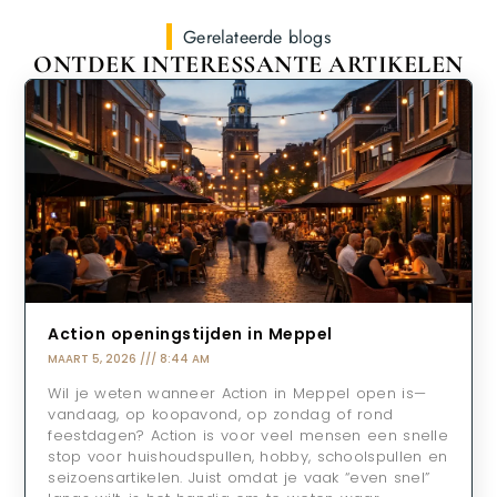
Gerelateerde blogs
ONTDEK INTERESSANTE ARTIKELEN
Action openingstijden in Meppel
MAART 5, 2026
8:44 AM
Wil je weten wanneer Action in Meppel open is—
vandaag, op koopavond, op zondag of rond
feestdagen? Action is voor veel mensen een snelle
stop voor huishoudspullen, hobby, schoolspullen en
seizoensartikelen. Juist omdat je vaak “even snel”