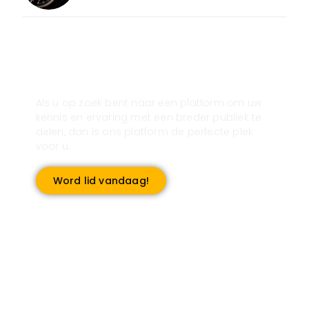
Registreer u vandaag nog en start
met publiceren!
Als u op zoek bent naar een platform om uw
kennis en ervaring met een breder publiek te
delen, dan is ons platform de perfecte plek
voor u.
Word lid vandaag!