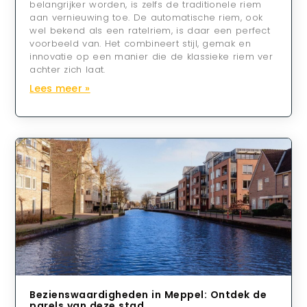
belangrijker worden, is zelfs de traditionele riem
aan vernieuwing toe. De automatische riem, ook
wel bekend als een ratelriem, is daar een perfect
voorbeeld van. Het combineert stijl, gemak en
innovatie op een manier die de klassieke riem ver
achter zich laat.
Lees meer »
Bezienswaardigheden in Meppel: Ontdek de
parels van deze stad