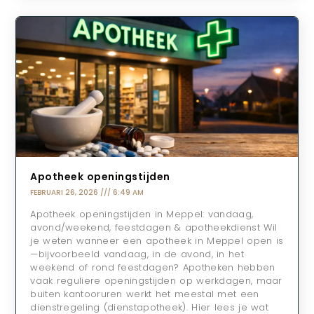
Apotheek openingstijden
FEBRUARI 26, 2026
6:49 AM
Apotheek openingstijden in Meppel: vandaag,
avond/weekend, feestdagen & apotheekdienst Wil
je weten wanneer een apotheek in Meppel open is
—bijvoorbeeld vandaag, in de avond, in het
weekend of rond feestdagen? Apotheken hebben
vaak reguliere openingstijden op werkdagen, maar
buiten kantooruren werkt het meestal met een
dienstregeling (dienstapotheek). Hier lees je wat