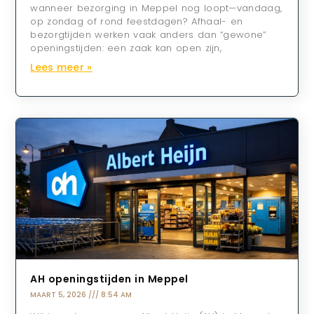
wanneer bezorging in Meppel nog loopt—vandaag,
op zondag of rond feestdagen? Afhaal- en
bezorgtijden werken vaak anders dan “gewone”
openingstijden: een zaak kan open zijn,
Lees meer »
AH openingstijden in Meppel
MAART 5, 2026
8:54 AM