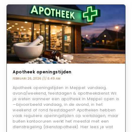
Apotheek openingstijden
FEBRUARI 26, 2026
6:49 AM
Apotheek openingstijden in Meppel: vandaag,
avond/weekend, feestdagen & apotheekdienst Wil
je weten wanneer een apotheek in Meppel open is
—bijvoorbeeld vandaag, in de avond, in het
weekend of rond feestdagen? Apotheken hebben
vaak reguliere openingstijden op werkdagen, maar
buiten kantooruren werkt het meestal met een
dienstregeling (dienstapotheek). Hier lees je wat