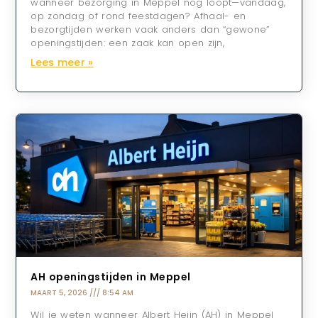
wanneer bezorging in Meppel nog loopt—vandaag,
op zondag of rond feestdagen? Afhaal- en
bezorgtijden werken vaak anders dan “gewone”
openingstijden: een zaak kan open zijn,
Lees meer »
AH openingstijden in Meppel
MAART 5, 2026
8:54 AM
Wil je weten wanneer Albert Heijn (AH) in Meppel