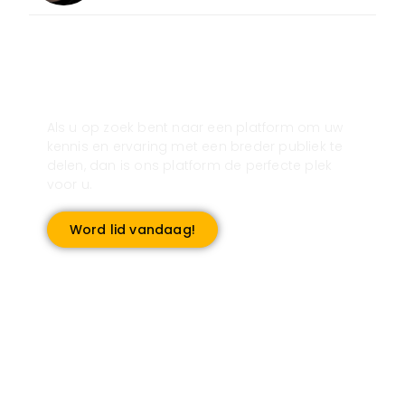
Registreer u vandaag nog en start
met publiceren!
Als u op zoek bent naar een platform om uw
kennis en ervaring met een breder publiek te
delen, dan is ons platform de perfecte plek
voor u.
Word lid vandaag!