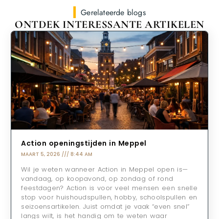
Gerelateerde blogs
ONTDEK INTERESSANTE ARTIKELEN
Action openingstijden in Meppel
MAART 5, 2026
8:44 AM
Wil je weten wanneer Action in Meppel open is—
vandaag, op koopavond, op zondag of rond
feestdagen? Action is voor veel mensen een snelle
stop voor huishoudspullen, hobby, schoolspullen en
seizoensartikelen. Juist omdat je vaak “even snel”
langs wilt, is het handig om te weten waar