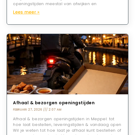
openingstijden meestal van afwijken en
Lees meer »
Afhaal & bezorgen openingstijden
FEBRUARI 27, 2026
2:07 AM
Afhaal & bezorgen openingstijden in Meppel: tot
hoe laat bestellen, leveringstijden & vandaag open
Wil je weten tot hoe laat je afhaal kunt bestellen of