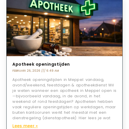
Apotheek openingstijden
FEBRUARI 26, 2026
6:49 AM
Apotheek openingstijden in Meppel: vandaag,
avond/weekend, feestdagen & apotheekdienst Wil
je weten wanneer een apotheek in Meppel open is
—bijvoorbeeld vandaag, in de avond, in het
weekend of rond feestdagen? Apotheken hebben
vaak reguliere openingstijden op werkdagen, maar
buiten kantooruren werkt het meestal met een
dienstregeling (dienstapotheek). Hier lees je wat
Lees meer »