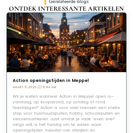
Gerelateerde blogs
ONTDEK INTERESSANTE ARTIKELEN
Action openingstijden in Meppel
MAART 5, 2026
8:44 AM
Wil je weten wanneer Action in Meppel open is—
vandaag, op koopavond, op zondag of rond
feestdagen? Action is voor veel mensen een snelle
stop voor huishoudspullen, hobby, schoolspullen en
seizoensartikelen. Juist omdat je vaak “even snel”
langs wilt, is het handig om te weten waar
openingstijden meestal van afwijken en