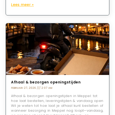
Lees meer »
Afhaal & bezorgen openingstijden
FEBRUARI 27, 2026
2:07 AM
Afhaal & bezorgen openingstijden in Meppel: tot
hoe laat bestellen, leveringstijden & vandaag open
Wil je weten tot hoe laat je afhaal kunt bestellen of
wanneer bezorging in Meppel nog loopt—vandaag,