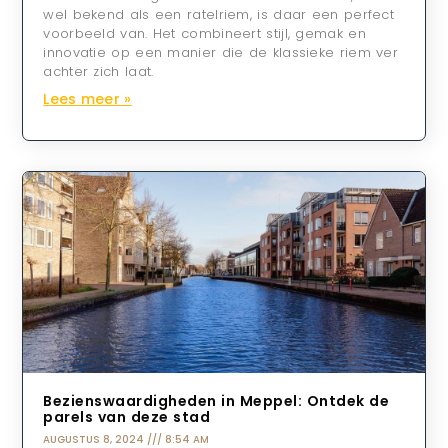
wel bekend als een ratelriem, is daar een perfect
voorbeeld van. Het combineert stijl, gemak en
innovatie op een manier die de klassieke riem ver
achter zich laat.
Lees meer »
Bezienswaardigheden in Meppel: Ontdek de
parels van deze stad
AUGUSTUS 8, 2024
8:54 AM