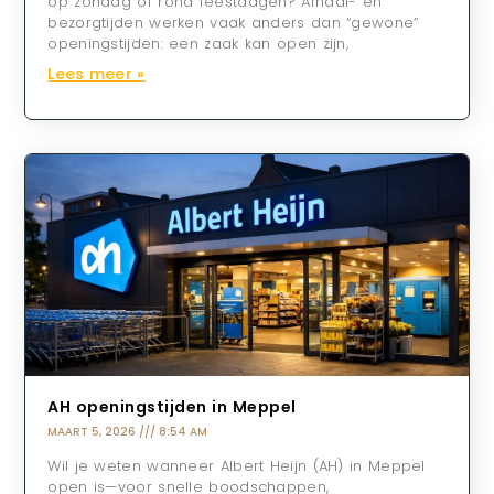
op zondag of rond feestdagen? Afhaal- en
bezorgtijden werken vaak anders dan “gewone”
openingstijden: een zaak kan open zijn,
Lees meer »
AH openingstijden in Meppel
MAART 5, 2026
8:54 AM
Wil je weten wanneer Albert Heijn (AH) in Meppel
open is—voor snelle boodschappen,