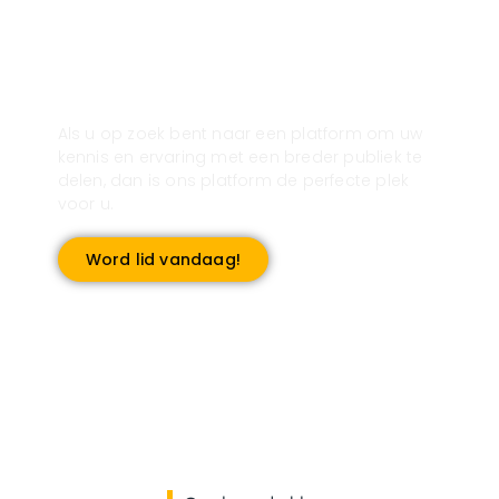
Registreer u vandaag nog en start
met publiceren!
Als u op zoek bent naar een platform om uw
kennis en ervaring met een breder publiek te
delen, dan is ons platform de perfecte plek
voor u.
Word lid vandaag!