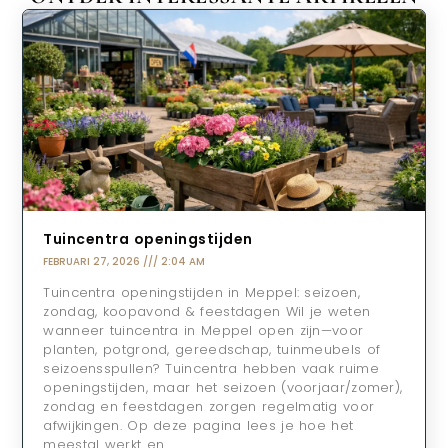
Tuincentra openingstijden
FEBRUARI 27, 2026
2:04 AM
Tuincentra openingstijden in Meppel: seizoen,
zondag, koopavond & feestdagen Wil je weten
wanneer tuincentra in Meppel open zijn—voor
planten, potgrond, gereedschap, tuinmeubels of
seizoensspullen? Tuincentra hebben vaak ruime
openingstijden, maar het seizoen (voorjaar/zomer),
zondag en feestdagen zorgen regelmatig voor
afwijkingen. Op deze pagina lees je hoe het
meestal werkt en