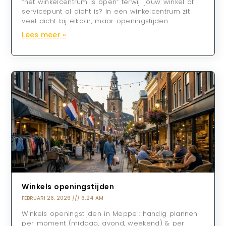
“het winkelcentrum is open” terwijl jouw winkel of
servicepunt al dicht is? In een winkelcentrum zit
veel dicht bij elkaar, maar openingstijden
Lees meer »
Winkels openingstijden
FEBRUARI 26, 2026
6:24 AM
Winkels openingstijden in Meppel: handig plannen
per moment (middag, avond, weekend) & per