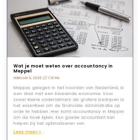
Wat je moet weten over accountancy in
Meppel
FEBRUARI 5, 2026
1:16 PM
Meppel, gelegen in het noorden van Nederland, is
een stad met een bloeiende economie. Voor
zowel kleine ondernemers als grotere bedrijven is
het essentieel om de financiële administratie op
orde te hebben. Hier komt accountancy in Meppel
om de hoek kijken. Een goede accountant kan
helpen bij het optimaliseren van
Lees meer »