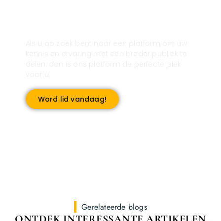
Registreer u vandaag nog en start
met publiceren!
Als u op zoek bent naar een platform om uw
kennis en ervaring met een breder publiek te
delen, dan is ons platform de perfecte plek
voor u.
Word lid vandaag!
Gerelateerde blogs
ONTDEK INTERESSANTE ARTIKELEN