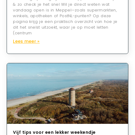
& zo check je het snel Wil je direct weten wat
vandaag open is in Meppel—zoals supermarkten,
winkels, apotheken of PostNL-punten? Op deze
pagina krijg je een praktisch overzicht van hoe je
dit het snelst uitzoekt, waar je op moet letten
(centrum
Lees meer »
Vijf tips voor een lekker weekendje