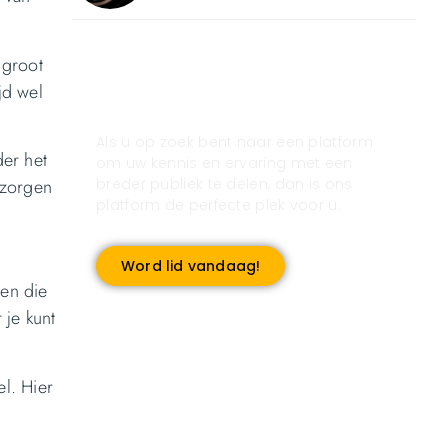
 groot
Registreer u vandaag nog
jd wel
en start met publiceren!
Als u op zoek bent naar een platform
der het
om uw kennis en ervaring met een
breder publiek te delen, dan is ons
n zorgen
platform de perfecte plek voor u.
Word lid vandaag!
ren die
 je kunt
l. Hier