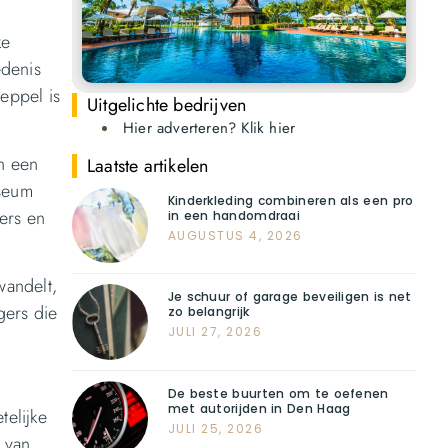
ke
edenis
meppel is
Uitgelichte bedrijven
Hier adverteren? Klik hier
n een
Laatste artikelen
useum
Kinderkleding combineren als een pro
ers en
in een handomdraai
AUGUSTUS 4, 2026
wandelt,
Je schuur of garage beveiligen is net
gers die
zo belangrijk
JULI 27, 2026
De beste buurten om te oefenen
met autorijden in Den Haag
telijke
JULI 25, 2026
 van