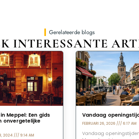
Gerelateerde blogs
K INTERESSANTE ART
in Meppel: Een gids
Vandaag openingstij
 onvergetelijke
FEBRUARI 26, 2026
6:17 AM
Vandaag openingstijden
8, 2024
9:14 AM