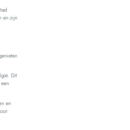
stad
n en zijn
genieten
gië. Dit
r een
ten en
voor