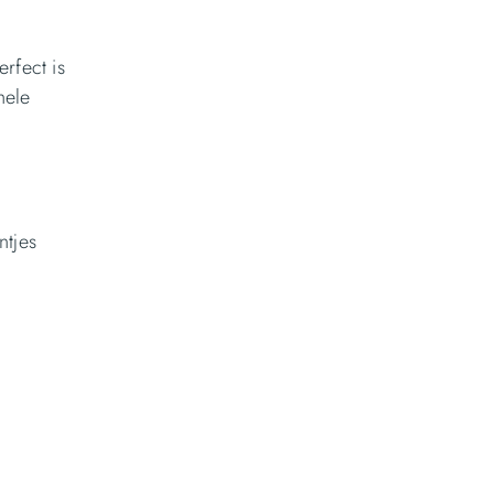
rfect is
hele
ntjes