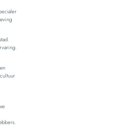
pecialer
geving
stad.
rvaring.
gen
cultuur
uxe
hebbers.