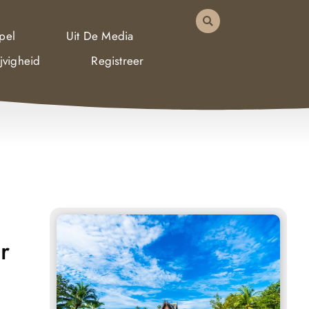
pel
Uit De Media
jvigheid
Registreer
r