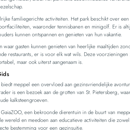
gezelschap.
ijke familiegerichte activiteiten. Het park beschikt over een
rtfaciliteiten, waaronder tennisbanen en minigolf. Er is alti
r ouders kunnen ontspannen en genieten van hun vakantie.
n waar gasten kunnen genieten van heerlijke maaltijden zon
jnde restaurants, er is voor elk wat wils. Deze voorzieninge
fortabel, maar ook uiterst aangenaam is.
Gids
 biedt meppel een overvloed aan gezinsvriendelijke avontu
ader is een bezoek aan de grotten van St. Pietersberg, waar
ude kalksteengroeven.
ij GaiaZOO, een bekroonde dierentuin in de buurt van meppe
e wereld en meedoen aan educatieve activiteiten die zowel
rfecte bestemming voor een gezinsuitje.