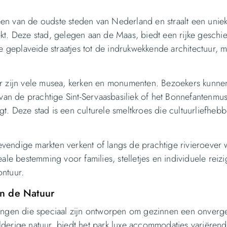
een van de oudste steden van Nederland en straalt een unie
kt. Deze stad, gelegen aan de Maas, biedt een rijke geschi
e geplaveide straatjes tot de indrukwekkende architectuur, 
or zijn vele musea, kerken en monumenten. Bezoekers kunne
an de prachtige Sint-Servaasbasiliek of het Bonnefantenm
. Deze stad is een culturele smeltkroes die cultuurliefhebb
levendige markten verkent of langs de prachtige rivieroever 
ale bestemming voor families, stelletjes en individuele reizi
ontuur.
in de Natuur
ingen die speciaal zijn ontworpen om gezinnen een onverge
derige natuur, biedt het park luxe accommodaties variërend