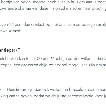
beetje van beide, meppel heeft alles in huis om aan je beho
toverende charme van deze historische stad en haar prachti
leven? Neem dan contact op met ons team en boek je verblij
verwelkomen!
antiepark?
 uitchecken kan tot 11:00 uur. Mocht je eerder willen inchec
ceptie. We proberen altijd zo flexibel mogelijk te zijn om a
gezin. Huisdieren zijn dan ook welkom in bepaalde accommod
oeking aan te geven, zodat we de juiste accommodatie voor j