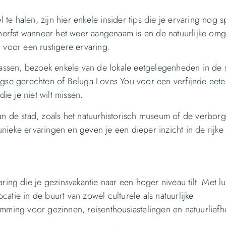
 te halen, zijn hier enkele insider tips die je ervaring nog s
e herfst wanneer het weer aangenaam is en de natuurlijke om
 voor een rustigere ervaring.
rrassen, bezoek enkele van de lokale eetgelegenheden in de 
rgse gerechten of Beluga Loves You voor een verfijnde eete
e je niet wilt missen.
 de stad, zoals het natuurhistorisch museum of de verbor
ieke ervaringen en geven je een dieper inzicht in de rijke 
ring die je gezinsvakantie naar een hoger niveau tilt. Met l
atie in de buurt van zowel culturele als natuurlijke
emming voor gezinnen, reisenthousiastelingen en natuurlief