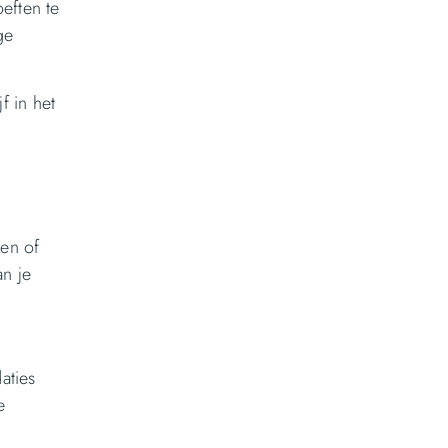
eften te
ge
f in het
ken of
an je
aties
e